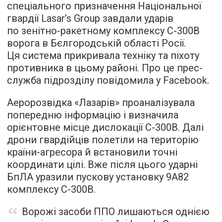
спеціального призначення Національної
гвардії Lasar’s Group завдали ударів
по зенітно-ракетному комплексу С-300В
ворога в Бєлгородській області Росії.
Ця система прикривала техніку та піхоту
противника в цьому районі. Про це прес-
служба підрозділу повідомила у Facebook.
Аеророзвідка «Лазарів» проаналізувала
попередню інформацію і визначила
орієнтовне місце дислокації С-300В. Далі
дрони гвардійців полетіли на територію
країни-агресора й встановили точні
координати цілі. Вже після цього ударні
БпЛА уразили пускову установку 9А82
комплексу С-300В.
Ворожі засоби ППО лишаються однією