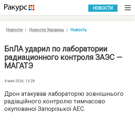
УКР
РУС
НОВОСТИ
Новости
Новости Украины
Новость
БпЛА ударил по лаборатории
радиационного контроля ЗАЭС —
МАГАТЭ
4 мая 2026, 13:28
Дрон атакував лабораторію зовнішнього
радіаційного контролю тимчасово
окупованої Запорізької АЕС.