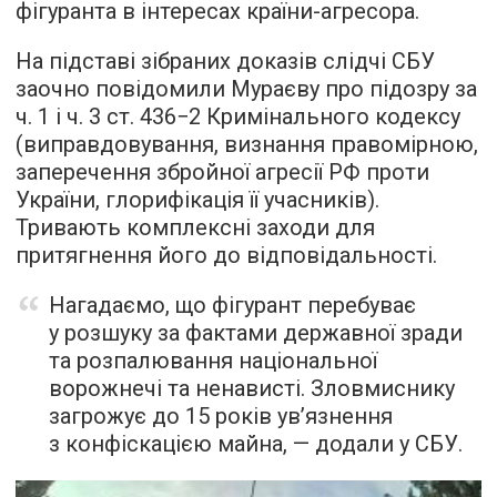
фігуранта в інтересах країни-агресора.
На підставі зібраних доказів слідчі СБУ
заочно повідомили Мураєву про підозру за
ч. 1 і ч. 3 ст. 436−2 Кримінального кодексу
(виправдовування, визнання правомірною,
заперечення збройної агресії РФ проти
України, глорифікація її учасників).
Тривають комплексні заходи для
притягнення його до відповідальності.
Нагадаємо, що фігурант перебуває
у розшуку за фактами державної зради
та розпалювання національної
ворожнечі та ненависті. Зловмиснику
загрожує до 15 років ув’язнення
з конфіскацією майна, — додали у СБУ.