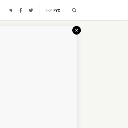
УКР
РУС