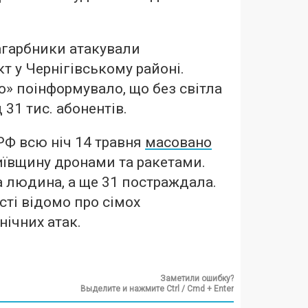
агарбники атакували
т у Чернігівському районі.
о» поінформувало, що без світла
31 тис. абонентів.
РФ всю ніч 14 травня
масовано
иївщину дронами та ракетами.
а людина, а ще 31 постраждала.
сті відомо про сімох
нічних атак.
Заметили ошибку?
Выделите и нажмите Ctrl / Cmd + Enter