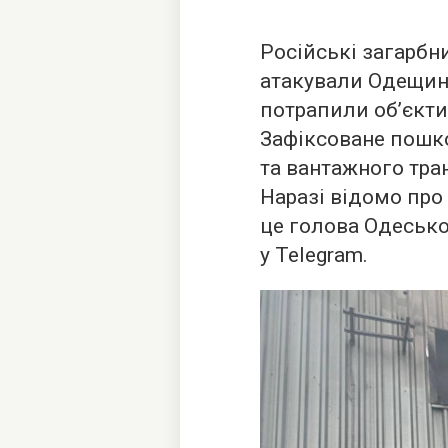
Російські загарб
атакували Одещин
потрапили обʼєкти
Зафіксоване пошк
та вантажного тра
Наразі відомо про
це голова Одесько
у Telegram.