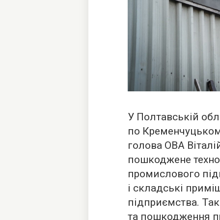
У Полтавській обл
по Кременчуцьком
голова ОВА Віталі
пошкоджене техно
промислового підп
і складські примі
підприємства. Та
та пошкодження п