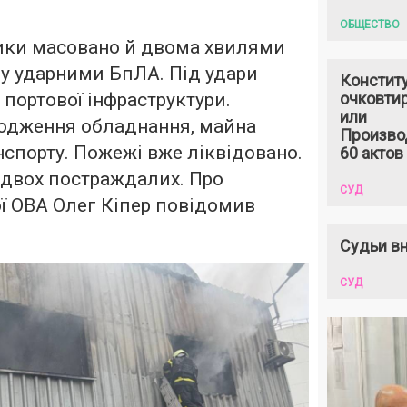
ОБЩЕСТВО
ники масовано й двома хвилями
у ударними БпЛА. Під удари
Констит
 портової інфраструктури.
очковтир
или
одження обладнання, майна
Произво
нспорту. Пожежі вже ліквідовано.
60 актов
 двох постраждалих. Про
СУД
ї ОВА Олег Кіпер повідомив
Судьи вн
СУД