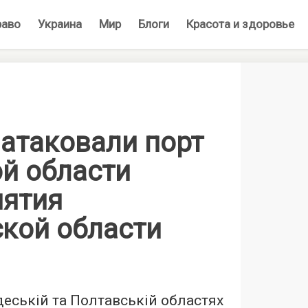
раво
Украина
Мир
Блоги
Красота и здоровье
 атаковали порт
ой области
иятия
ской области
еській та Полтавській областях