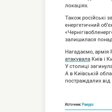
локаціях.
Також російські з
енергетичний об'єк
«Чернігівобленерг
залишилася понад 
Нагадаємо, армія 
атакувала
Київ і К
У столиці загинул
А в Київській обла
постраждалих від 
Источник:
Ракурс