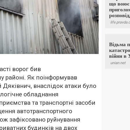
асті ворог бив
у районі. Як поінформував
й Дяківнич, внаслідок атаки було
логічне обладнання
риємства та транспортні засоби
щення автотранспортного
кож зафіксовано руйнування
риватних будинків на двох