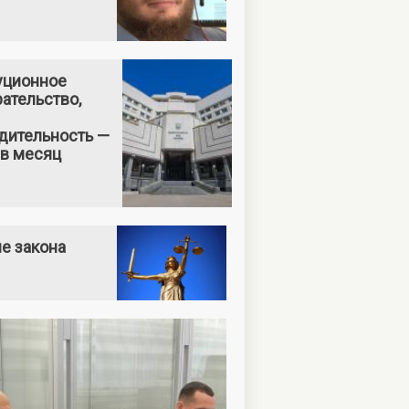
уционное
ательство,
дительность —
 в месяц
е закона