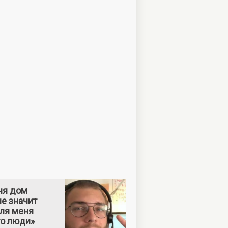
ня дом
е значит
Для меня
то люди»