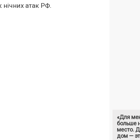
 нічних атак РФ.
«Для ме
больше н
место. 
дом — э