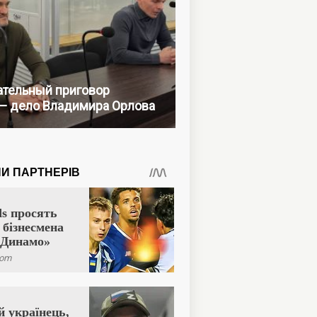
тельный приговор
— дело Владимира Орлова