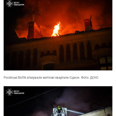
Російські БпЛА атакували житлові квартали Одеси. Фото: ДСНС