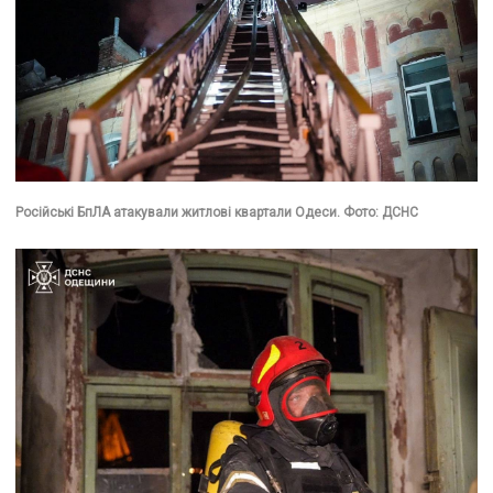
Російські БпЛА атакували житлові квартали Одеси. Фото: ДСНС