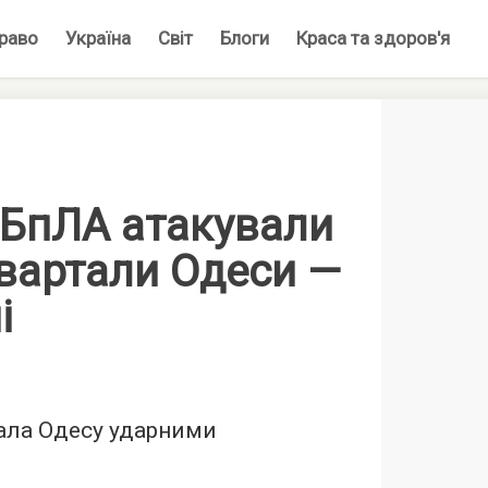
раво
Україна
Світ
Блоги
Краса та здоров'я
 БпЛА атакували
вартали Одеси —
і
вала Одесу ударними