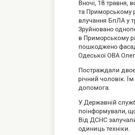
Вночі, 18 травня, 
та Приморському р
влучання БпЛА у т
Зруйновано одноп
в Приморському ра
пошкоджено фасади
Одеської ОВА Олег
Постраждали двоє 
річний чоловік. Їм
допомога.
У Державній служб
поінформували, що 
Від ДСНС залучали
одиниць техніки.