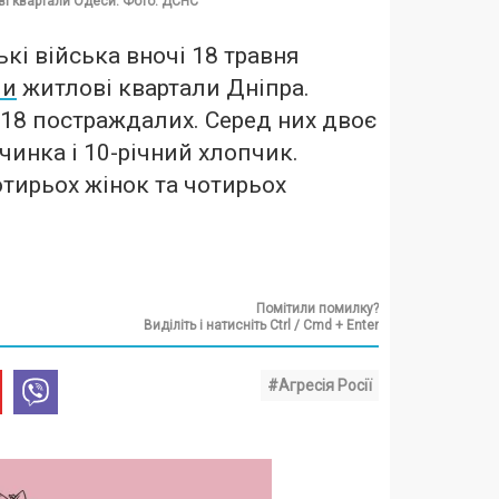
ві квартали Одеси. Фото: ДСНС
кі війська вночі 18 травня
ми
житлові квартали Дніпра.
 18 постраждалих. Серед них двоє
вчинка і 10-річний хлопчик.
отирьох жінок та чотирьох
Помітили помилку?
Виділіть і натисніть Ctrl / Cmd + Enter
#Агресія Росії