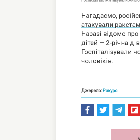
Російські БпЛА атакували житло
Нагадаємо, російсь
атакували ракета
Наразі відомо про
дітей — 2-річна ді
Госпіталізували ч
чоловіків.
Джерело:
Ракурс