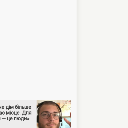
е дім більше
ає місце. Для
м — це люди»