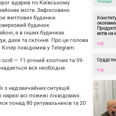
ворог вдарив по Київському
ГРОМАДА
айонах міста. Зафіксовано
ри житлових будинки.
Констит
окозами
оверховий будинок
Продукти
йоні, а в інших будинках
актів на 
, дахи та скління. Про це голова
СУД
 Кіпер повідомив у Telegram.
Судді по
осіб — 11-річний хлопчик та 59-
 надається вся необхідна
СУД
і з надзвичайних ситуацій
наразі всі пожежі ліквідовані.
ся понад 80 рятувальників та 20