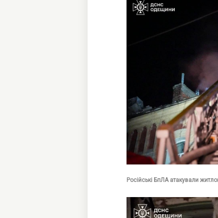
Російські БпЛА атакували житло