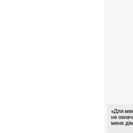
«Для мен
не означ
мене ді