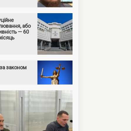
уційне
лювання, або
вність — 60
місяць
за законом