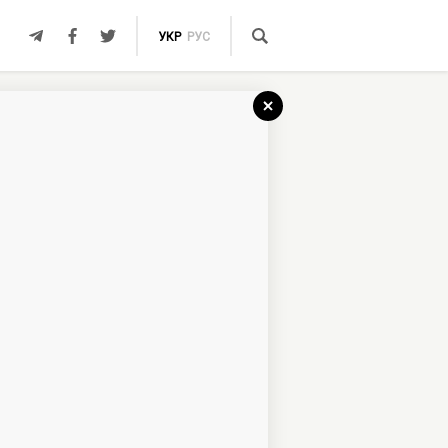
УКР
РУС