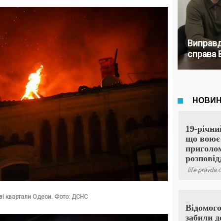
Виправд
справа 
ві квартали Одеси. Фото: ДСНС