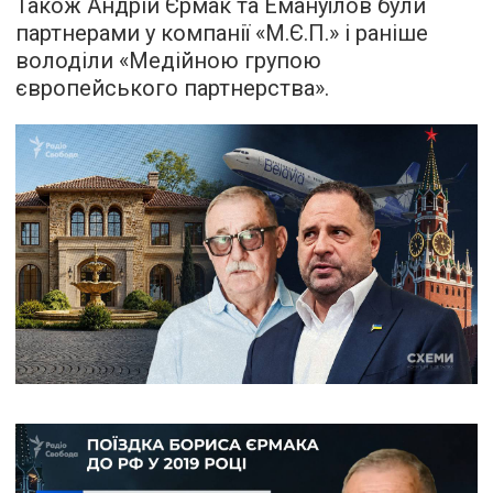
Також Андрій Єрмак та Емануїлов були
партнерами у компанії «М.Є.П.» і раніше
володіли «Медійною групою
європейського партнерства».