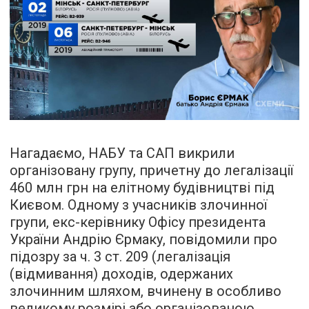
Нагадаємо, НАБУ та САП викрили
організовану групу, причетну до легалізації
460 млн грн на елітному будівництві під
Києвом. Одному з учасників злочинної
групи, екс-керівнику Офісу президента
України Андрію Єрмаку, повідомили про
підозру за ч. 3 ст. 209 (легалізація
(відмивання) доходів, одержаних
злочинним шляхом, вчинену в особливо
великому розмірі або організованою