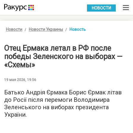
УКР
РУС
НОВОСТИ
Новости
Новости Украины
Новость
Отец Ермака летал в РФ после
победы Зеленского на выборах —
«Схемы»
19 мая 2026, 19:56
Батько Андрія Єрмака Борис Єрмак літав
до Росії після перемоги Володимира
Зеленського на виборах президента
України.