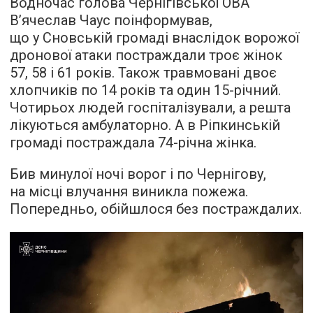
Водночас голова Чернігівської ОВА
В’ячеслав Чаус поінформував,
що у Сновській громаді внаслідок ворожої
дронової атаки постраждали троє жінок
57, 58 і 61 років. Також травмовані двоє
хлопчиків по 14 років та один 15-річний.
Чотирьох людей госпіталізували, а решта
лікуються амбулаторно. А в Ріпкинській
громаді постраждала 74-річна жінка.
Бив минулої ночі ворог і по Чернігову,
на місці влучання виникла пожежа.
Попередньо, обійшлося без постраждалих.