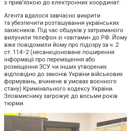
з прив’язкою до електронних координат.
Агента вдалося завчасно викрити
та убезпечити розташування українських
захисників. Під час обшуків у затриманого
вилучили телефон зі «звітами» до РФ. Йому
вже повідомили йому про підозру за ч. 2
ст. 114−2 (несанкціоноване поширення
інформації про переміщення або
розміщення ЗСУ чи інших утворених
відповідно до законів України військових
формувань, вчинене в умовах воєнного
стану) Кримінального кодексу України.
Зловмиснику загрожує до восьми років
тюрми.