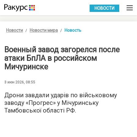
УКР
РУС
НОВОСТИ
Новости
Новости мира
Новость
Военный завод загорелся после
атаки БпЛА в российском
Мичуринске
3 июн 2026, 08:55
Дрони завдали ударів по військовому
заводу «Прогрес» у Мічуринську
Тамбовської області РФ.