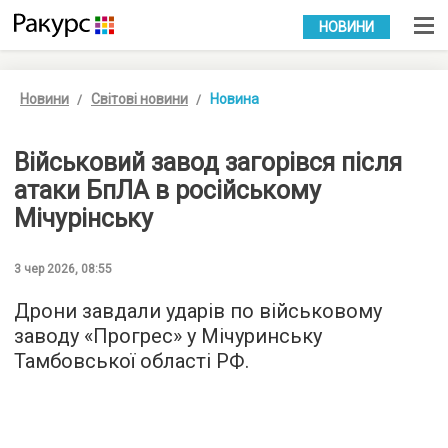
УКР
РУС
НОВИНИ
Новини
Світові новини
Новина
Військовий завод загорівся після
атаки БпЛА в російському
Мічурінську
3 чер 2026, 08:55
Дрони завдали ударів по військовому
заводу «Прогрес» у Мічуринську
Тамбовської області РФ.