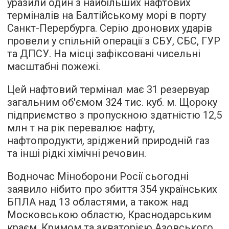
уразили один з найбільших нафтових
терміналів на Балтійському морі в порту
Санкт-Перербурга. Серію дронових ударів
провели у спільній операції з СБУ, СБС, ГУР
та ДПСУ. На місці зафіксовані чисельні
масштабні пожежі.
Цей нафтовий термінал має 31 резервуар
загальним об'ємом 324 тис. куб. м. Щороку
підприємство з пропускною здатністю 12,5
млн т на рік перевалює нафту,
нафтопродукти, зріджений природній газ
та інші рідкі хімічні речовин.
Водночас Міноборони Росії сьогодні
заявило нібито про збиття 354 українських
БПЛА над 13 областями, а також над
Московською областю, Краснодарським
краєм, Кримом та акваторією Азовського