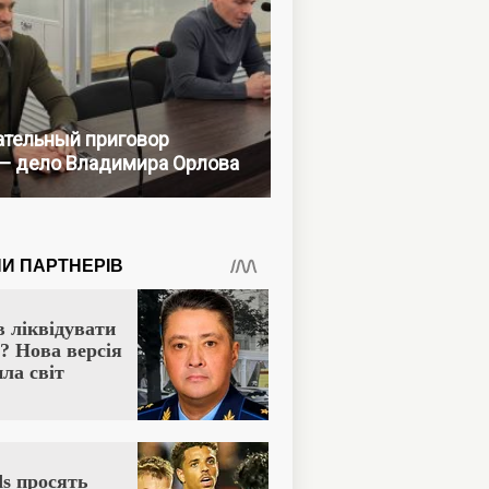
тельный приговор
— дело Владимира Орлова