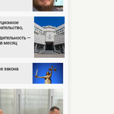
уционное
ательство,
дительность —
 в месяц
е закона