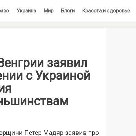
раво
Украина
Мир
Блоги
Красота и здоровье
Венгрии заявил
ении с Украиной
ия
ньшинствам
горщини Петер Мадяр заявив про