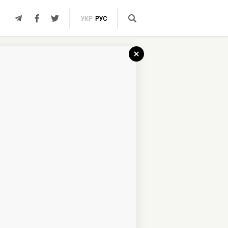
УКР
РУС