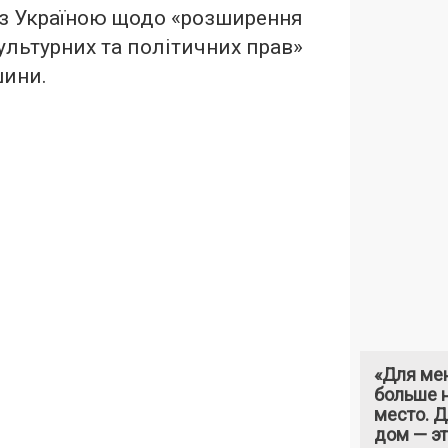
 з Україною щодо «розширення
культурних та політичних прав»
шини.
«Для ме
больше н
место. 
дом — э