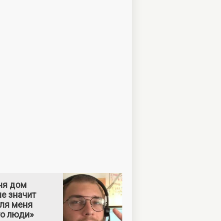
ня дом
е значит
Для меня
то люди»