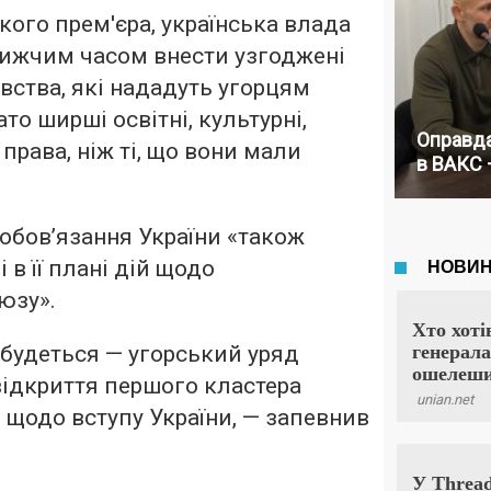
кого прем'єра, українська влада
ижчим часом внести узгоджені
вства, які нададуть угорцям
то ширші освітні, культурні,
Оправда
 права, ніж ті, що вони мали
в ВАКС 
зобов’язання України «також
 в її плані дій щодо
юзу».
дбудеться — угорський уряд
відкриття першого кластера
 щодо вступу України, — запевнив