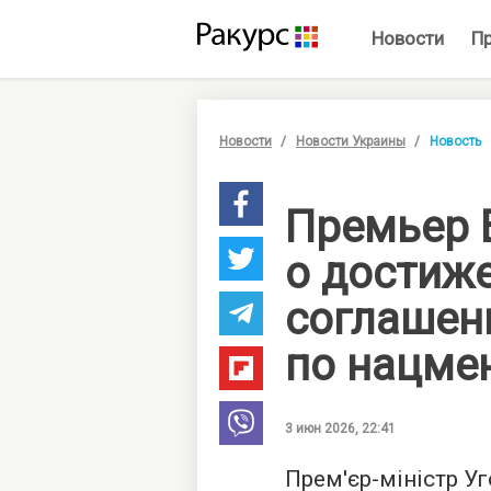
Новости
П
Новости
Новости Украины
Новость
Премьер 
о достиж
соглашен
по нацме
3 июн 2026, 22:41
Прем'єр-міністр У