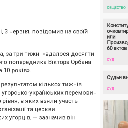
ОБЩЕСТВО
Констит
і, 3 червня, повідомив на своїй
очковтир
или
Произво
60 актов
, за три тижні «вдалося досягти
СУД
його попередника Віктора Орбана
а 10 років».
Судьи вн
 результатом кількох тижнів
СУД
 угорсько-українських перемовин
 рівня, в яких взяли участь
рганізації та церкви
их угорців, — зазначив він.