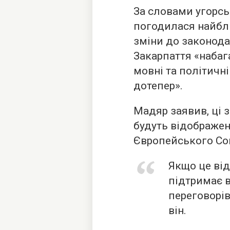
За словами угорсь
погодилася найбл
зміни до законода
Закарпаття «набага
мовні та політичні
дотепер».
Мадяр заявив, ці 
будуть відображені
Європейського Со
Якщо це ві
підтримає 
переговорів
він.