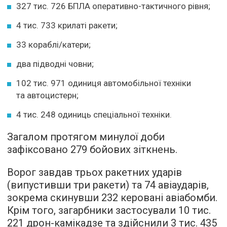
327 тис. 726 БПЛА оперативно-тактичного рівня;
4 тис. 733 крилаті ракети;
33 кораблі/катери;
два підводні човни;
102 тис. 971 одиниця автомобільної техніки
та автоцистерн;
4 тис. 248 одиниць спеціальної техніки.
Загалом протягом минулої доби
зафіксовано 279 бойових зіткнень.
Ворог завдав трьох ракетних ударів
(випустивши три ракети) та 74 авіаударів,
зокрема скинувши 232 керовані авіабомби.
Крім того, загарбники застосували 10 тис.
221 дрон-камікадзе та здійснили 3 тис. 435