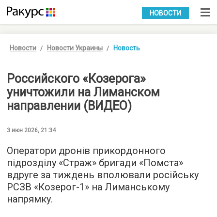
УКР
РУС
НОВОСТИ
Новости
Новости Украины
Новость
Российского «Козерога»
уничтожили на Лиманском
направлении (ВИДЕО)
3 июн 2026, 21:34
Оператори дронів прикордонного
підрозділу «Страж» бригади «Помста»
вдруге за тиждень вполювали російську
РСЗВ «Козерог-1» на Лиманському
напрямку.