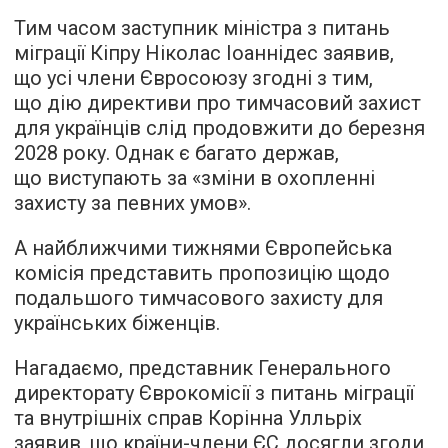
Тим часом заступник міністра з питань
міграції Кіпру Ніколас Іоаннідес заявив,
що усі члени Євросоюзу згодні з тим,
що дію директиви про тимчасовий захист
для українців слід продовжити до березня
2028 року. Однак є багато держав,
що виступають за «зміни в охопленні
захисту за певних умов».
А найближчими тижнями Європейська
комісія представить пропозицію щодо
подальшого тимчасового захисту для
українських біженців.
Нагадаємо, представник Генерального
директорату Єврокомісії з питань міграції
та внутрішніх справ Корінна Улльріх
заявив, що країни-члени ЄС досягли згоди