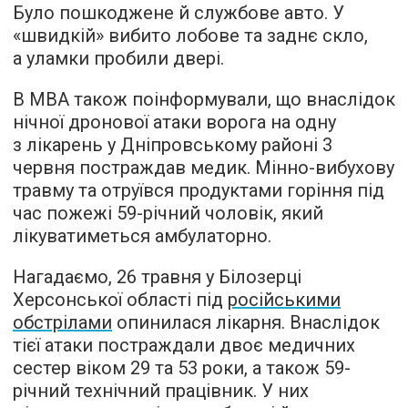
Було пошкоджене й службове авто. У
«швидкій» вибито лобове та заднє скло,
а уламки пробили двері.
В МВА також поінформували, що внаслідок
нічної дронової атаки ворога на одну
з лікарень у Дніпровському районі 3
червня постраждав медик. Мінно-вибухову
травму та отруївся продуктами горіння під
час пожежі 59-річний чоловік, який
лікуватиметься амбулаторно.
Нагадаємо, 26 травня у Білозерці
Херсонської області під
російськими
обстрілами
опинилася лікарня. Внаслідок
тієї атаки постраждали двоє медичних
сестер віком 29 та 53 роки, а також 59-
річний технічний працівник. У них