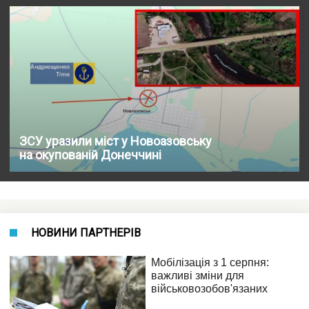
ЗСУ уразили міст у Новоазовську
на окупованій Донеччині
НОВИНИ ПАРТНЕРІВ