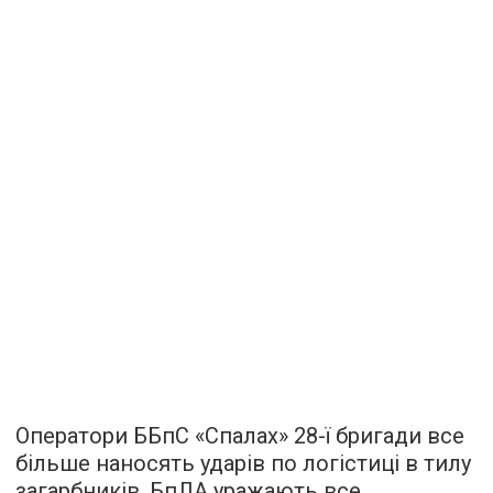
Оператори ББпС «Спалах» 28-ї бригади все
більше наносять ударів по логістиці в тилу
загарбників. БпЛА уражають все,