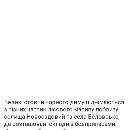
Великі стовпи чорного диму піднімаються
з різних частин лісового масиву поблизу
селища Новосадовий та села Бєловське,
де розташовані склади з боєприпасами.