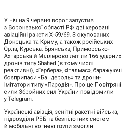
У ніч на 9 червня ворог запустив
з Воронезької області РФ дві керовані
авіаційні ракети Х-59/69. З окупованих
Донецька та Криму, а також російських
Орла, Курська, Брянська, Приморсько-
Ахтарська й Міллерово летіли 166 ударних
дронів типу Shahed (в тому числі
реактивні), «Гербера», «Італмас», баражуючі
боєприпаси «Бандероль» та дрони-
імітатори типу «Пародія». Про це Повітряні
сили Збройних сил України повідомили
у Telegram.
Українські авіація, зенітні ракетні війська,
підрозділи РЕБ та безпілотних систем
й мобільні вогневі групи змогли