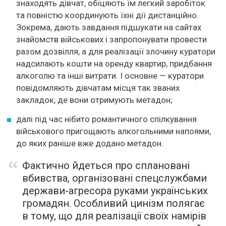
знаходять дівчат, обіцяють їм легкий заробіток
та повністю координують їхні дії дистанційно.
Зокрема, дають завдання підшукати на сайтах
знайомств військових і запропонувати провести
разом дозвілля, а для реалізації злочину куратори
надсилають кошти на оренду квартир, придбання
алкоголю та інші витрати. І основне — куратори
повідомляють дівчатам місця так званих
закладок, де вони отримують метадон;
далі під час нібито романтичного спілкування
військового пригощають алкогольними напоями,
до яких раніше вже додано метадон.
Фактично йдеться про сплановані
вбивства, організовані спецслужбами
держави-агресора руками українських
громадян. Особливий цинізм полягає
в тому, що для реалізації своїх намірів