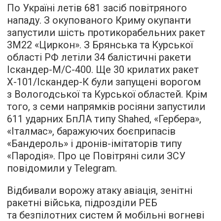
По Україні летів 681 засіб повітряного
нападу. З окупованого Криму окупанти
запустили шість протикорабельних ракет
3М22 «Циркон». З Брянська та Курської
області РФ летіли 34 балістичні ракети
Іскандер-М/С-400. Ще 30 крилатих ракет
Х-101/Іскандер-К були запущені ворогом
з Вологодської та Курської областей. Крім
того, з семи напрямків росіяни запустили
611 ударних БпЛА типу Shahed, «Гербера»,
«Італмас», баражуючих боєприпасів
«Бандероль» і дронів-імітаторів типу
«Пародія». Про це Повітряні сили ЗСУ
повідомили у Telegram.
Відбивали ворожу атаку авіація, зенітні
ракетні війська, підрозділи РЕБ
та безпілотних систем й мобільні вогневі