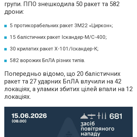
групи. ППО знешкодила 50 ракет та 582
дрони:
5 протикорабельних ракет 3М22 «Циркон»;
15 балістичних ракет Іскандер-М/С-400;
30 крилатих ракет Х-101/Іскандер-К;
582 ворожих БпЛА різних типів.
Попередньо відомо, що 20 балістичних
ракет та 27 ударних БпЛА влучили на 42
локаціях, а уламки збитих цілей впали на 12
локаціях.