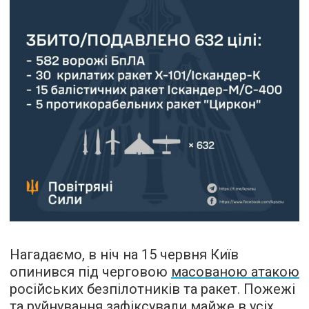
Нагадаємо, в ніч на 15 червня Київ
опинився під черговою
масованою атакою
російських безпілотників та ракет. Пожежі
та руйнування зафіксували майже в усіх