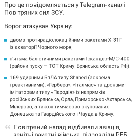
Про це повідомляється у Telegram-каналі
Повітряних сил ЗСУ.
Ворог атакував Україну:
двома протирадіолокаційними ракетами Х-31П
із акваторії Чорного моря;
п’ятьма балістичними ракетами Іскандер-М/С-400
(райони пуску — ТОТ Криму, Брянська область РФ);
169 ударними БпЛА типу Shahed (зокрема
і реактивними), «Гербера», «Італмас» та дронами-
імітаторами типу «Пародія» із напрямків
російських Брянська, Орла, Приморсько-Ахтарська,
Мілерово, а також тимчасово окупованих
Донецька та Гвардійського і Чауда в Криму.
Повітряний напад відбивали авіація,
зенітні ракетні війська, підрозділи РЕБ