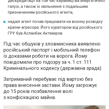
дискредитації на той час керівництва енергетичної
галузі, а також їх звільнення з подальшим
призначенням російського агента;
надалі агент почав працювати на воєнну розвідку
країни-агресора. Його куратором від російського
ГРУ був Асланбек Актеміров.
Під час обшуків у зловмисника виявлено
російський паспорт і мобільний телефон
із доказами роботи на ворога. Йому
повідомили про підозру за ч. 1 ст. 111
Кримінального кодексу (державна зрада).
Затриманий перебуває під вартою без
права внесення застави. Йому загрожує
до 15 років позбавлення волі
з конфіскацією майна.