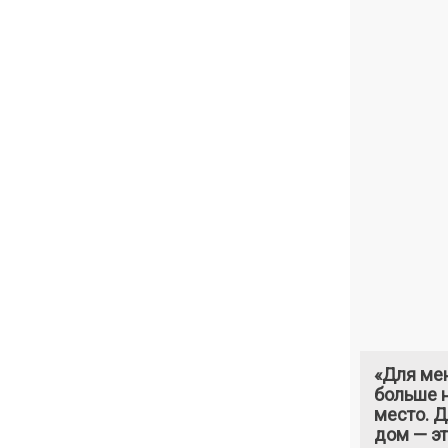
«Для ме
больше н
место. 
дом — э