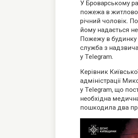
У Броварському ра
пожежа в житловом
річний чоловік. П
йому надається н
Пожежу в будинку 
служба з надзвич
у Telegram.
Керівник Київсько
адміністрації Ми
у Telegram, що по
необхідна медичн
пошкодила два пр