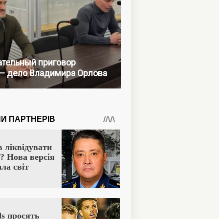
тельный приговор
— дело Владимира Орлова