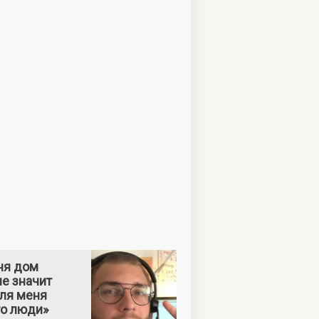
ня дом
е значит
Для меня
то люди»