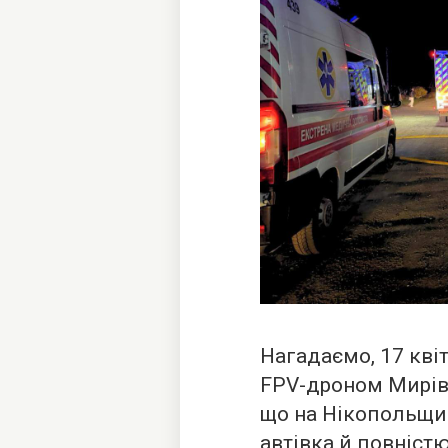
Нагадаємо, 17 кві
FPV-дроном Мирів
що на Нікопольщин
автівка й повніст