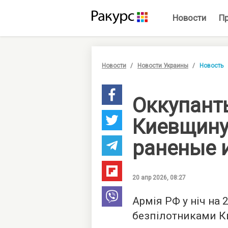
Новости
П
Новости
Новости Украины
Новость
Оккупант
Киевщину
раненые 
20 апр 2026, 08:27
Армія РФ у ніч на 
безпілотниками Ки