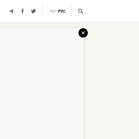
УКР
РУС