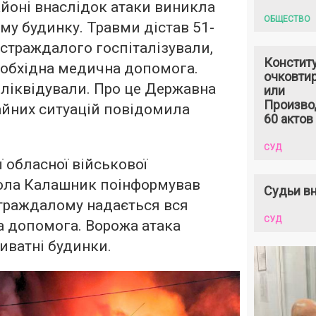
йоні внаслідок атаки виникла
ОБЩЕСТВО
у будинку. Травми дістав 51-
остраждалого госпіталізували,
Констит
еобхідна медична допомога.
очковтир
ліквідували. Про це Державна
или
Произво
айних ситуацій повідомила
60 актов
СУД
ї обласної військової
кола Калашник поінформував
Судьи вн
страждалому надається вся
СУД
а допомога. Ворожа атака
иватні будинки.