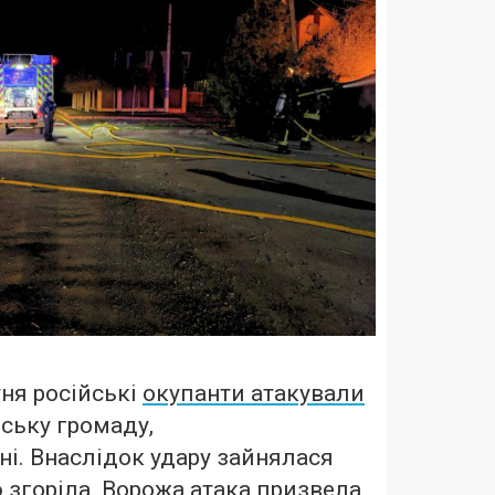
тня російські
окупанти атакували
ську громаду,
і. Внаслідок удару зайнялася
ю згоріла. Ворожа атака призвела