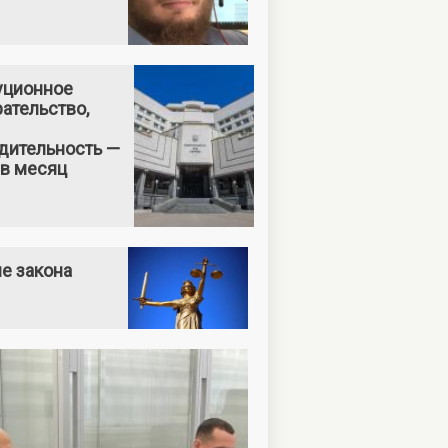
уционное
ательство,
дительность —
 в месяц
е закона