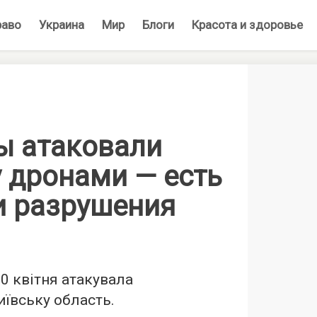
раво
Украина
Мир
Блоги
Красота и здоровье
ы атаковали
 дронами — есть
и разрушения
20 квітня атакувала
ївську область.