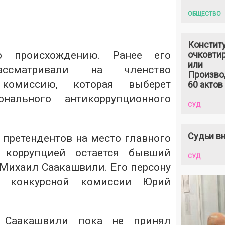
ОБЩЕСТВО
Констит
о происхождению. Ранее его
очковтир
или
ассматривали на членство
Произво
комиссию, которая выберет
60 актов
онального антикоррупционного
СУД
Судьи вн
 претендентов на место главного
 коррупцией остается бывший
СУД
 Михаил Саакашвили. Его персону
н конкурсной комиссии Юрий
 Саакашвили пока не принял