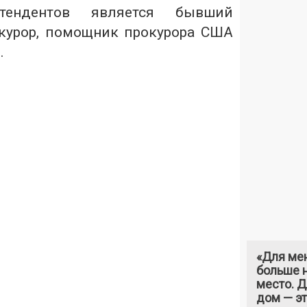
ендентов является бывший
курор, помощник прокурора США
.
«Для ме
больше н
место. 
дом — э