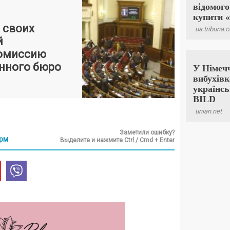
 своих
й
комиссию
нного бюро
Заметили ошибку?
рм
Выделите и нажмите Ctrl / Cmd + Enter