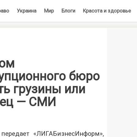
раво
Украина
Мир
Блоги
Красота и здоровье
ром
упционного бюро
ть грузины или
ец — СМИ
 передает «
ЛИГАБизнесИнформ
»,