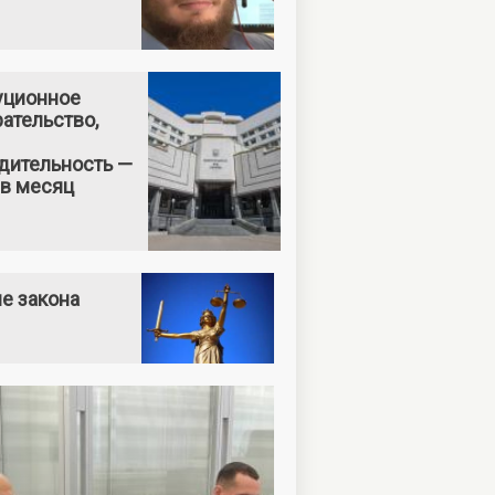
уционное
ательство,
дительность —
 в месяц
е закона