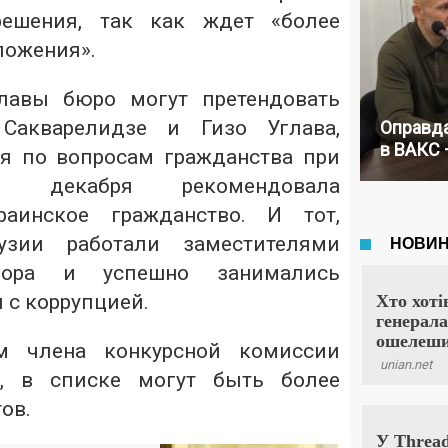
решения, так как ждет «более
ложения».
лавы бюро могут претендовать
Сакварелидзе и Гизо Углава,
Оправда
в ВАКС 
я по вопросам гражданства при
2 декабря рекомендовала
раинское гражданство. И тот,
зии работали заместителями
урора и успешно занимались
 с коррупцией.
ам члена конкурсной комиссии
а, в списке могут быть более
ов.