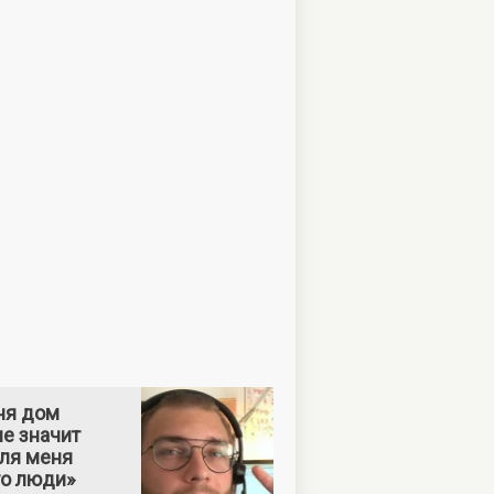
ня дом
е значит
Для меня
то люди»