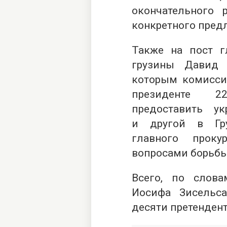
окончательного 
конкретного пред
Также на пост г
грузины Давид 
которым комисси
президенте 2
предоставить ук
и другой в Гру
главного прок
вопросами борьбы
Всего, по слов
Иосифа Зисельс
десяти претендент