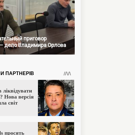
тельный приговор
— дело Владимира Орлова