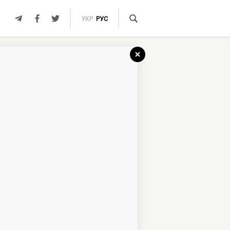
УКР
РУС