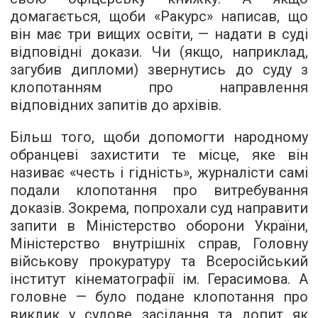
домагається, щоби «Ракурс» написав, що
він має три вищих освіти, — надати в суді
відповідні докази. Чи (якщо, наприклад,
загубив дипломи) звернутись до суду з
клопотанням про направлення
відповідних запитів до архівів.
Більш того, щоби допомогти народному
обранцеві захистити те місце, яке він
називає «честь і гідність», журналісти самі
подали клопотання про витребування
доказів. Зокрема, попрохали суд направити
запити в Міністерство оборони України,
Міністерство внутрішніх справ, Головну
військову прокуратуру та Всеросійський
інститут кінематографії ім. Герасимова. А
головне — було подане клопотання про
виклик у судове засідання та допит як