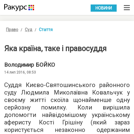
УКР
РУС
НОВИНИ
Право
Суд
Стаття
Яка країна, таке і правосуддя
Володимир
БОЙКО
14 лип 2016, 08:53
Суддя Києво-Святошинського районного
суду Людмила Миколаївна Ковальчук у
своєму житті скоїла щонайменше одну
серйозну помилку. Коли вирішила
допомогти найвідомішому українському
аферисту Кості Грішіну (який зараз
користується незаконно одержаним