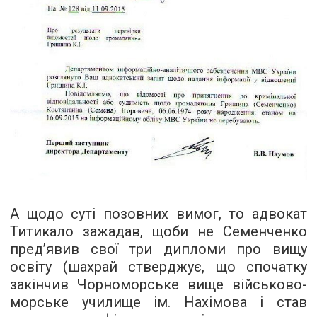
А щодо суті позовних вимог, то адвокат
Титикало зажадав, щоби не Семенченко
пред’явив свої три дипломи про вищу
освіту (шахрай стверджує, що спочатку
закінчив Чорноморське вище військово-
морське училище ім. Нахімова і став