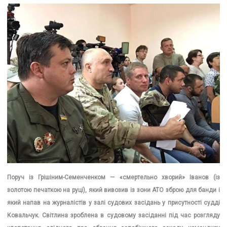
Поруч із Грішіним-Семенченком — «смертельно хворий» Іванов (із
золотою печаткою на руці), який вивозив із зони АТО зброю для банди і
який напав на журналістів у залі судових засідань у присутності судді
Ковальчук. Світлина зроблена в судовому засіданні під час розгляду