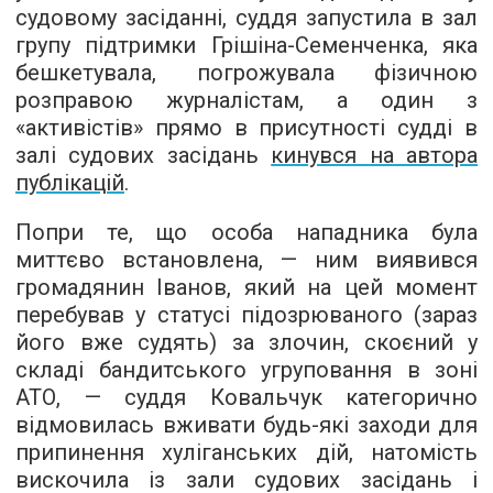
судовому засіданні, суддя запустила в зал
групу підтримки Грішіна-Семенченка, яка
бешкетувала, погрожувала фізичною
розправою журналістам, а один з
«активістів» прямо в присутності судді в
залі судових засідань
кинувся на автора
публікацій
.
Попри те, що особа нападника була
миттєво встановлена, — ним виявився
громадянин Іванов, який на цей момент
перебував у статусі підозрюваного (зараз
його вже судять) за злочин, скоєний у
складі бандитського угруповання в зоні
АТО, — суддя Ковальчук категорично
відмовилась вживати будь-які заходи для
припинення хуліганських дій, натомість
вискочила із зали судових засідань і