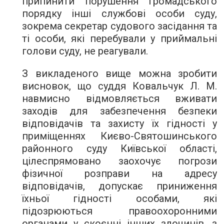
припинити порушення громадського
порядку інші службові особи суду,
зокрема секретар судового засідання та
ті особи, які перебували у приймальні
голови суду, не реагували.
З викладеного вище можна зробити
висновок, що суддя Ковальчук Л. М.
навмисно відмовляється вживати
заходів для забезпечення безпеки
відповідачів та захисту їх гідності у
приміщеннях Києво-Святошинського
районного суду Київської області,
цілеспрямовано заохочує погрози
фізичної розправи на адресу
відповідачів, допускає приниження
їхньої гідності особами, які
підозрюються правоохоронними
органами у скоєнні інших злочинів, з