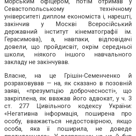
морським офіцером, потім отримав у
Севастопольському технічному
університеті диплом економіста і, нарешті,
закінчив у Москві Всеросійський
державний інститут кінематографії ім.
Герасимова), а, навпаки, відповідачі
довели, що пройдисвіт, окрім середньої
школи, ніякого іншого навчального
закладу не закінчував.
Власне, на це Грішін-Семенченко й
розраховував — на, як сказано в позовній
заяві, «презумпцію доброчесності», що
закріплена, як вважав його адвокат, у ч. 3
ст. 277 Цивільного кодексу України:
«Негативна інформація, поширена про
особу, вважається недостовірною, якщо
особа, яка її поширила, не доведе