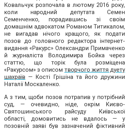
Ковальчук розпочала в лютому 2016 року,
коли народний депутата Семен
Семенченко, порадившись зі своїм
домашнім адвокатом Романом Титикалом,
не вигадав нічого кращого, як подати
позов до головного редактора інтернет-
видання «Ракурс» Олександри Примаченко
й журналіста Володимира Бойка через
статтю, що торік була розміщена
«Ракурсом» з описом
творчого життя дуету
шахраїв
— Кості Грішіна та його дружини
Наталії Москаленко.
А з тим, щоби позов потрапив у потрібний
суд, — очевидно, ніде, окрім Києво-
Святошинського райсуду Київської
області, домовитись не вдалось — у
позовній заяві був зазначений фіктивний