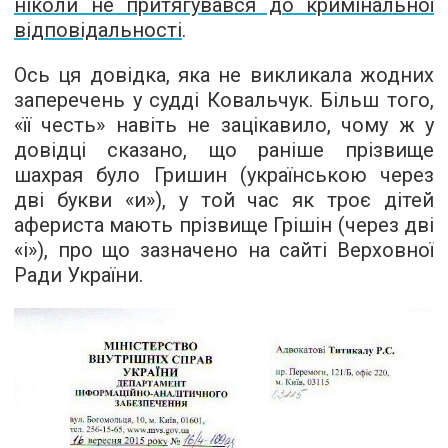
ніколи не притягувався до кримінальної
відповідальності
.
Ось ця довідка, яка не викликала жодних
заперечень у судді Ковальчук. Більш того,
«її честь» навіть не зацікавило, чому ж у
довідці сказано, що раніше прізвище
шахрая було Гришин (українською через
дві букви «и»), у той час як троє дітей
афериста мають прізвище Грішін (через дві
«і»), про що зазначено на сайті Верховної
Ради України.