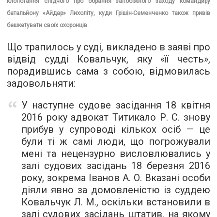
клопотання слідчого про обрання запобіжного заходу командиру
батальйону «Айдар» Лихоліту, куди Грішін-Семенченко також привів
бешкетувати своїх охоронців.
Що трапилось у суді, викладено в заяві про
відвід судді Ковальчук, яку «її честь»,
порадившись сама з собою, відмовилась
задовольняти:
У наступне судове засідання 18 квітня
2016 року адвокат Титикало Р. С. знову
прибув у супроводі кількох осіб — це
були ті ж самі люди, що погрожували
мені та нецензурно висловлювались у
залі судових засідань 18 березня 2016
року, зокрема Іванов А. О. Вказані особи
діяли явно за домовленістю із суддею
Ковальчук Л. М., оскільки встановили в
залі судових засідань штатив, на якому