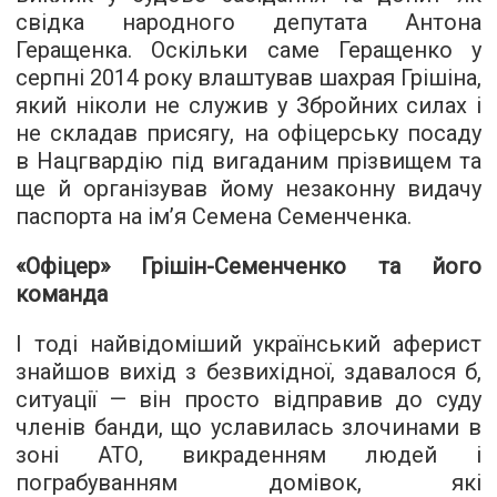
свідка народного депутата Антона
Геращенка. Оскільки саме Геращенко у
серпні 2014 року влаштував шахрая Грішіна,
який ніколи не служив у Збройних силах і
не складав присягу, на офіцерську посаду
в Нацгвардію під вигаданим прізвищем та
ще й організував йому незаконну видачу
паспорта на ім’я Семена Семенченка.
«Офіцер» Грішін-Семенченко та його
команда
І тоді найвідоміший український аферист
знайшов вихід з безвихідної, здавалося б,
ситуації — він просто відправив до суду
членів банди, що уславилась злочинами в
зоні АТО, викраденням людей і
пограбуванням домівок, які