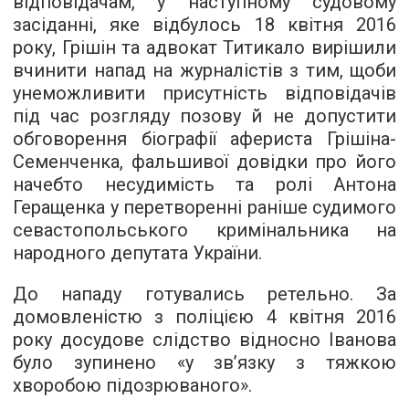
відповідачам, у наступному судовому
засіданні, яке відбулось 18 квітня 2016
року, Грішін та адвокат Титикало вирішили
вчинити напад на журналістів з тим, щоби
унеможливити присутність відповідачів
під час розгляду позову й не допустити
обговорення біографії афериста Грішіна-
Семенченка, фальшивої довідки про його
начебто несудимість та ролі Антона
Геращенка у перетворенні раніше судимого
севастопольського кримінальника на
народного депутата України.
До нападу готувались ретельно. За
домовленістю з поліцією 4 квітня 2016
року досудове слідство відносно Іванова
було зупинено «у зв’язку з тяжкою
хворобою підозрюваного».