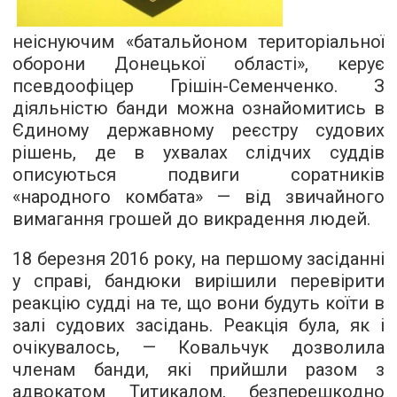
неіснуючим «батальйоном територіальної
оборони Донецької області», керує
псевдоофіцер Грішін-Семенченко. З
діяльністю банди можна ознайомитись в
Єдиному державному реєстру судових
рішень, де в ухвалах слідчих суддів
описуються подвиги соратників
«народного комбата» — від звичайного
вимагання грошей до викрадення людей.
18 березня 2016 року, на першому засіданні
у справі, бандюки вирішили перевірити
реакцію судді на те, що вони будуть коїти в
залі судових засідань. Реакція була, як і
очікувалось, — Ковальчук дозволила
членам банди, які прийшли разом з
адвокатом Титикалом, безперешкодно