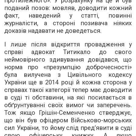
протилежного». У розрахунку на це й був
поданий позов: мовляв, доводити кожний
факт, наведений у статті, повинні
журналісти, а стороні позивача ніяких
доказів надавати не доведеться.
І лише після відкриття провадження у
справі адвокат Титикало до свого
неймовірного здивування довідався, що
норма про «презумпцію доброчесності»
була вилучена з Цивільного кодексу
України ще в 2014 році й кожна сторона у
справах такої категорії тепер має доводити
в суді ті обставини, на які посилається в
обґрунтуванні своїх вимог чи заперечень.
Тож якщо Грішін-Семенченко стверджує,
що він був офіцером Військово-морських
сил України, то йому слід пред’явити в суді
свою офіцерську книжку. А якщо