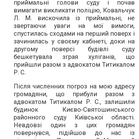
приймальні голови суду і почав
вимагати викликати поліцію, Ковальчук
Л. М. вискочила із приймальні, не
звертаючи уваги на мої вимоги,
спустилась сходами на перший поверх і
зачинилась у своєму кабінеті, доки на
другому поверсі будівлі суду
бешкетувала зграя хуліганів, що
прийшли разом з адвокатом Титикалом
Р. С.
Після численних погроз на мою адресу
громадяни, що прибули разом з
адвокатом Титикалом Р. С., залишили
будинок Києво-Святошинського
районного суду Київської області.
Невдовзі один з цих громадян
повернувся, підійшов до нас із