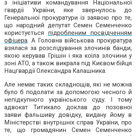
з ініціативи командування Національної
гвардії України, яке звернулось до
Генеральної прокуратури із заявою про те,
що народний депутат Семен Семенченко
користується
підробленим посвідченням
офіцера
. А Головна військова прокуратура
взялася за розслідування злочинів банди,
якою керував Грішін і яка коїла злочини у
зоні АТО, а також викрала під Києвом бійця
Нацгвардії Олександра Калашника.
Але немає таких складнощів, які не можна
було б подолати за допомогою чесного й
непідкупного українського суду. І тому
адвокат Титикало доклав до позовної
заяви фальшиву довідку, видану йому в
Міністерстві внутрішніх справ України, про
те, що громадянин Семен Семенченко