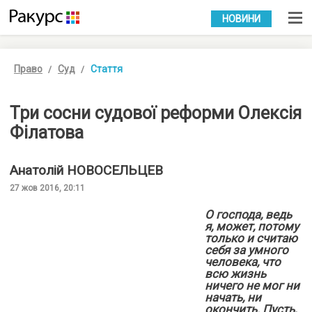
УКР
РУС
НОВИНИ
Право
Суд
Стаття
Три сосни судової реформи Олексія
Філатова
Анатолій
НОВОСЕЛЬЦЕВ
27 жов 2016, 20:11
О господа, ведь
я, может, потому
только и считаю
себя за умного
человека, что
всю жизнь
ничего не мог ни
начать, ни
окончить. Пусть,