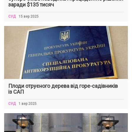
заради $135 тисяч
СУД
15 вер 2025
Плоди отруєного дерева від горе-садівників
із САП
СУД
1 вер 2025