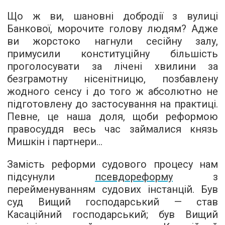
Що ж ви, шановні добродії з вулиці
Банкової, морочите голову людям? Адже
ви жорстоко нагнули сесійну залу,
примусили конституційну більшість
проголосувати за лічені хвилини за
безграмотну нісенітницю, позбавлену
жодного сенсу і до того ж абсолютно не
підготовлену до застосування на практиці.
Певне, це наша доля, щоби реформою
правосуддя весь час займалися князь
Мишкін і партнери...
Замість реформи судового процесу нам
підсунули
псевдореформу
з
перейменуванням судових інстанцій. Був
суд Вищий господарський — став
Касаційний господарський; був Вищий