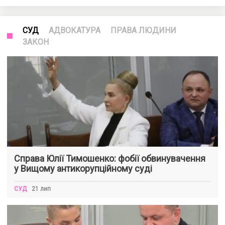
СУД
АДВОКАТУРА
ПРАВА ЛЮДИНИ
ЗАКОН
Справа Юлії Тимошенко: фобії обвинувачення
у Вищому антикорупційному суді
СУД
21 лип