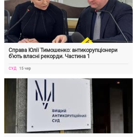
Справа Юлії Тимошенко: антикорупціонери
б’ють власні рекорди. Частина 1
СУД
15 чер