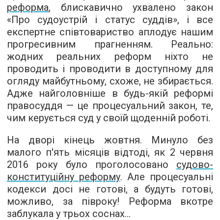
реформа
, блискавично ухвалено закон
«Про судоустрій і статус суддів», і все
експертне співтовариство аплодує нашим
прогресивним прагненням. Реально:
жодних реальних реформ ніхто не
проводить і проводити в доступному для
огляду майбутньому, схоже, не збирається.
Адже найголовніше в будь-якій реформі
правосуддя — це процесуальний закон, те,
чим керується суд у своїй щоденній роботі.
На дворі кінець жовтня. Минуло без
малого п'ять місяців відтоді, як 2 червня
2016 року було проголосовано
судово-
конституційну реформу
. Але процесуальні
кодекси досі не готові, а будуть готові,
можливо, за півроку! Реформа вкотре
заблукала у трьох соснах...