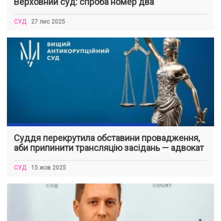
Верховний суд: спроба номер два
СУД
27 лис 2025
Суддя перекрутила обставини провадження,
аби припинити трансляцію засідань — адвокат
СУД
15 жов 2025