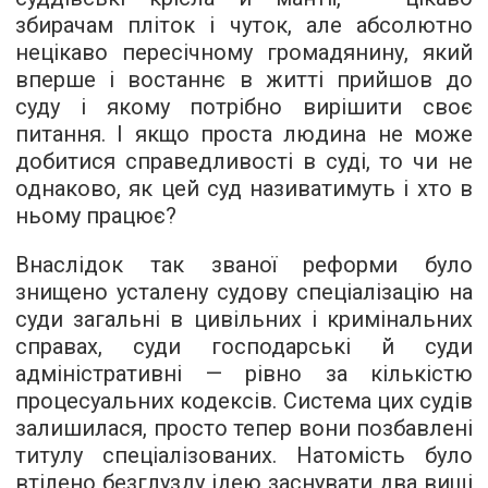
збирачам пліток і чуток, але абсолютно
нецікаво пересічному громадянину, який
вперше і востаннє в житті прийшов до
суду і якому потрібно вирішити своє
питання. І якщо проста людина не може
добитися справедливості в суді, то чи не
однаково, як цей суд називатимуть і хто в
ньому працює?
Внаслідок так званої реформи було
знищено усталену судову спеціалізацію на
суди загальні в цивільних і кримінальних
справах, суди господарські й суди
адміністративні — рівно за кількістю
процесуальних кодексів. Система цих судів
залишилася, просто тепер вони позбавлені
титулу спеціалізованих. Натомість було
втілено безглузду ідею заснувати два вищі