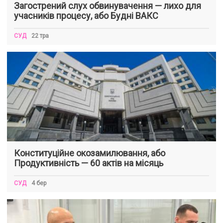
Загострений слух обвинувачення — лихо для
учасників процесу, або Будні ВАКС
СУД
22 тра
Конституційне окозамилювання, або
Продуктивність — 60 актів на місяць
СУД
4 бер