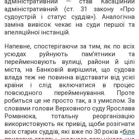
адміністративний — став Касаційний
адміністративний (ст. 31 закону «Про
судоустрій і статус суддів»). Аналогічна
заміна вивісок чекає на суди першої та
апеляційної інстанцій.
Напевне, спостерігаючи за тим, як по всіх
усюдах руйнують пам'ятники та
перейменовують вулиці, райони й цілі
міста, на Банковій вирішили, що судова
влада теж не повинна відставати від усієї
країни і слід включатися в процес
повсюдного перейменування. Проте
робиться це не просто так, а з умислом. За
словами голови Верховного суду Ярослава
Романюка, тотальну реорганізацію
використовують як привід, щоби розігнати
всіх старих суддів, які вже по 30 років «
біля