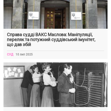
Справа судді ВАКС Маслова: Маніпуляції,
переляк та потужний суддівський імунітет,
що дав збій
СУД
10 лип 2025