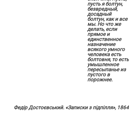
пусть я болтун,
безвредный,
досадный
болтун, как и все
мы. Но что же
делать, если
прямое и
единственное
назначение
всякого умного
человека есть
болтовня, то есть
умышленное
пересыпанье из
пустого в
порожнее.
Федір Достоєвський. «Записки з підпілля», 1864