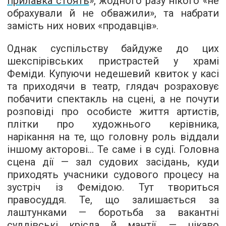
прилавка стоять
», жодного разу нікого «не
обрахували й не обважили», та набрати
замість них нових «продавців».
Однак суспільству байдуже до цих
шекспірівських пристрастей у храмі
Феміди. Купуючи недешевий квиток у касі
та приходячи в театр, глядач розраховує
побачити спектакль на сцені, а не почути
розповіді про особисте життя артистів,
плітки про художнього керівника,
нарікання на те, що головну роль віддали
іншому акторові... Те саме і в суді. Головна
сцена дії — зал судових засідань, куди
приходять учасники судового процесу на
зустріч із Фемідою. Тут твориться
правосуддя. Те, що залишається за
лаштунками — боротьба за вакантні
суддівські крісла й мантії, — цікаво