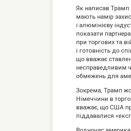
Як написав Трамп н
мають намір захи
і алюмінієву індус
показати партнера
при торгових та ві
і готовність до сп
що вважає ставле
несправедливим ч
обмежень для амер
Зокрема, Трамп жо
Німеччини в торго
вважає, що США пр
піддавалися «експ
Водночас америка