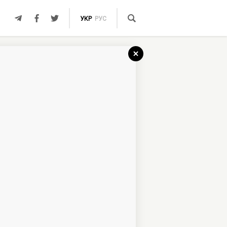
УКР
РУС