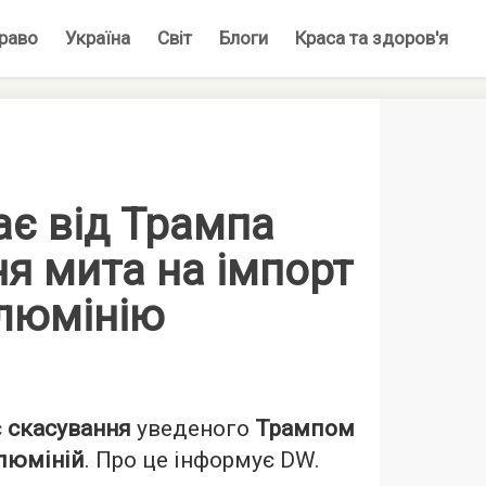
раво
Україна
Світ
Блоги
Краса та здоров'я
ає від Трампа
я мита на імпорт
алюмінію
є
скасування
уведеного
Трампом
алюміній
. Про це інформує
DW
.