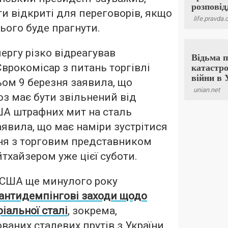
и відкриті для переговорів, якщо
ього буде прагнути.
ергу різко відреагував
Єврокомісар з питань торгівлі
ом 9 березня заявила, що
з має бути звільнений від
А штрафних мит на сталь
аявила, що має наміри зустрітися
ня з торговим представником
хайзером уже цієї суботи.
 США ще минулого року
антидемпінгові заходи щодо
іальної сталі
,
зокрема,
ваних сталевих прутів з України,