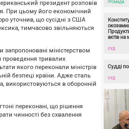
мериканський президент розповів
ГРОМАДА
я. При цьому його економічний
рро уточнив, що сусідні з США
Констит
окозами
Мексика, тимчасово звільняються
Продукти
актів на 
СУД
и запропоновані міністерством
я проведення тривалих
Судді по
ьтати якого переконали міністрів
ьній безпеці країни. Адже сталь
СУД
ма, використовуються в оборонній
гтоні переконані, що рішення
ати чинності без схвалення