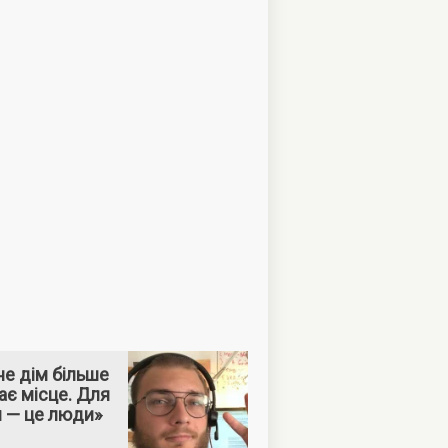
е дім більше
ає місце. Для
м — це люди»