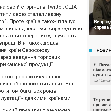
а своїй сторінці в Twitter, США
стити свою сталеливарну
трії. Проте країна також планує
Виправд
справа 
м, які «відносяться справедливо
йськових операціях», гнучкість
івпраці. Він також додав,
ння країн Євросоюзу
ерез введення торгових
иканської продукції.
рстко розкритикував дії
вих і оборонних питаннях. Він
отягом багатьох років
луатації» деякими країнами.
нський президент зауважив,