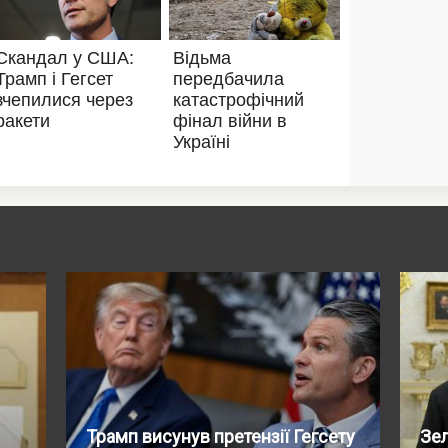
Трамп висунув претензії Гегсету
Зел