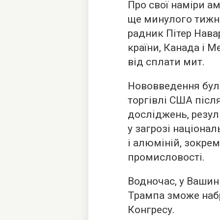
Про свої наміри а
ще минулого тижн
радник Пітер Нава
країни, Канада і 
від сплати мит.
Нововведення бул
торгівлі США післ
досліджень, резул
у загрозі націонал
і алюміній, зокре
промисловості.
Водночас, у Вашин
Трампа зможе набр
Конгресу.