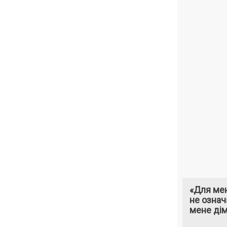
«Для мен
не означ
мене ді