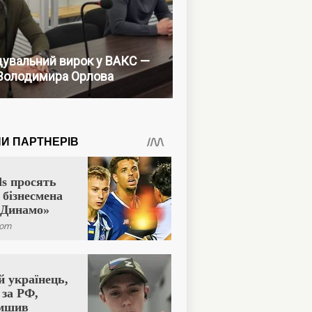
увальний вирок у ВАКС —
Володимира Орлова