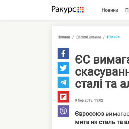
Новини
П
Новини
Світові новини
Новина
ЄС вимаг
скасуванн
сталі та 
9 бер 2018, 13:02
Євросоюз
вимага
мита
на
сталь та 