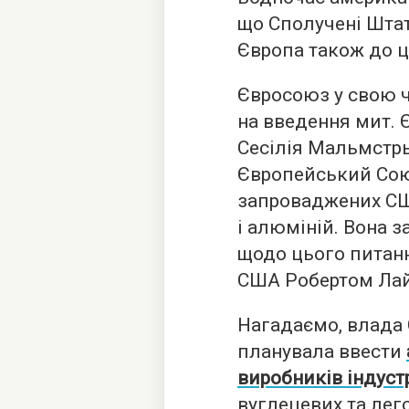
що Сполучені Штат
Європа також до ц
Євросоюз у свою ч
на введення мит. 
Сесілія Мальмстрь
Європейський Сою
запроваджених СШ
і алюміній. Вона з
щодо цього питан
США Робертом Лайт
Нагадаємо, влада
планувала ввести
виробників індустр
вуглецевих та лего