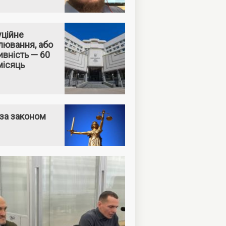
уційне
лювання, або
вність — 60
місяць
за законом