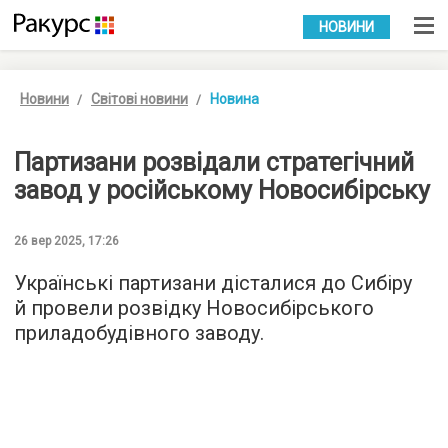
УКР
РУС
НОВИНИ
Новини
Світові новини
Новина
Партизани розвідали стратегічний
завод у російському Новосибірську
26 вер 2025, 17:26
Українські партизани дісталися до Сибіру
й провели розвідку Новосибірського
приладобудівного заводу.