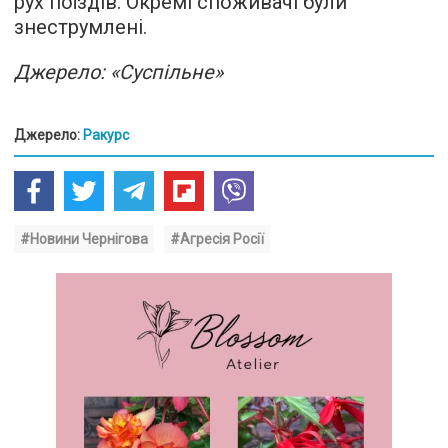
рух поїздів. Окремі споживачі були
знеструмлені.
Джерело: «Суспільне»
Джерело:
Ракурс
#Новини Чернігова
#Агресія Росії