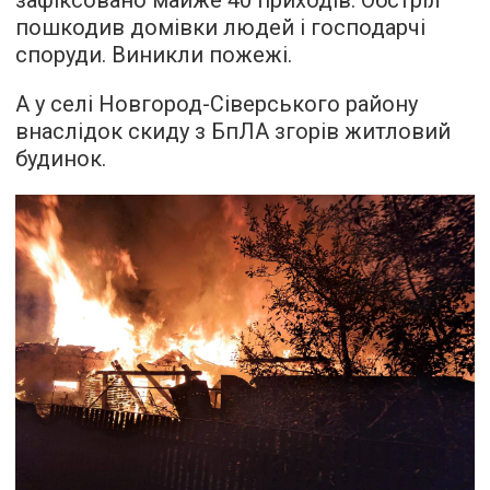
зафіксовано майже 40 приходів. Обстріл
пошкодив домівки людей і господарчі
споруди. Виникли пожежі.
А у селі Новгород-Сіверського району
внаслідок скиду з БпЛА згорів житловий
будинок.