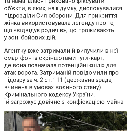
та намагалася приховано фіксувати
об'єкти, в яких, на її думку, дислокувалися
підрозділи Сил оборони. Для прикриття
жінка використовувала легенду про те,
що «відвідує родичів», що проживають
у зоні бойових дій.
Агентку вже затримали й вилучили в неї
смартфон із скріншотами гугл-карт,
де вона позначала потенційні «цілі» для
атак ворога. Затриманій повідомили про
підозру за ч. 2 ст. 111 (державна зрада,
вчинена в умовах воєнного стану)
Кримінального кодексу України.
Їй загрожує довічне з конфіскацією майна.