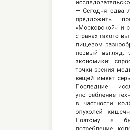
исследовательско
— Сегодня едва 
предложить п
«Московской» и с
странах такого вы
пищевом разнообр
первый взгляд,
экономики: спр
точки зрения мед
вещей имеет серь
Последние исс
употребление тех
в частности кол
опухолей кишеч
Поэтому я бы
потребление кол