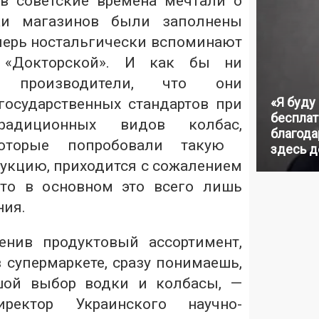
в советские времена мечтали о
ки магазинов были заполнены
еперь ностальгически вспоминают
 «Докторской». И как бы ни
 производители, что они
«Я буду
осударственных стандартов при
бесплат
традиционных видов колбас,
благодар
которые попробовали такую ​​
здесь д
укцию, приходится с сожалением
что в основном это всего лишь
ния.
енив продуктовый ассортимент,
 супермаркете, сразу понимаешь,
шой выбор водки и колбасы, —
иректор Украинского научно-