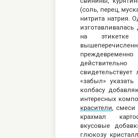
свинины, курятины
(соль, перец, муск
нитрита натрия. О
изготавливалась 
на этикетке
вышеперечислен
преждевременн
действитель
свидетельствует 
«забыл» указать 
колбасу добавля
интересных компо
красители
, смеси
крахмал карто
вкусовые добавк
глюкозу кристалл