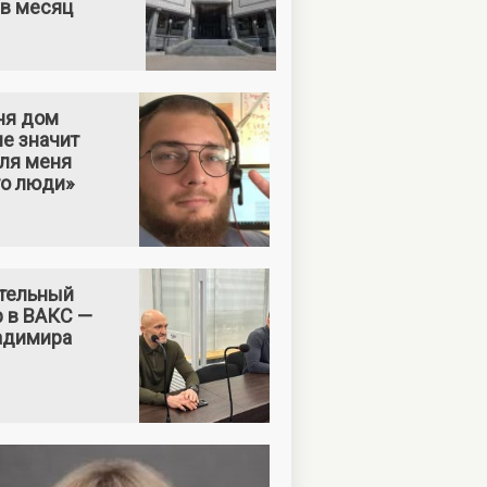
 в месяц
ня дом
е значит
Для меня
то люди»
тельный
р в ВАКС —
адимира