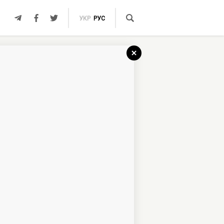
УКР
РУС