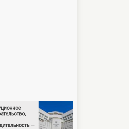
уционное
ательство,
дительность —