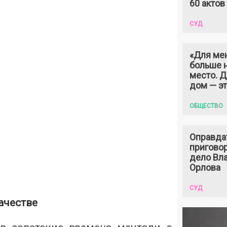
60 актов
СУД
«Для ме
больше н
место. 
дом — э
ОБЩЕСТВО
Оправда
пригово
дело Вл
Орлова
СУД
ачестве