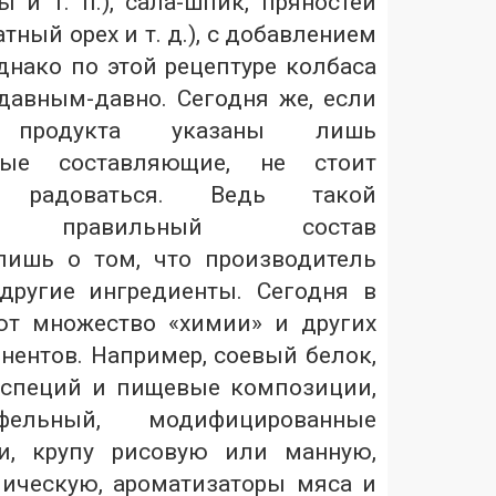
 и т. п.), сала-шпик, пряностей
атный орех и т. д.), с добавлением
днако по этой рецептуре колбаса
давным-давно. Сегодня же, если
 продукта указаны лишь
ные составляющие, не стоит
о радоваться. Ведь такой
но правильный состав
лишь о том, что производитель
другие ингредиенты. Сегодня в
ют множество «химии» и других
нентов. Например, соевый белок,
 специй и пищевые композиции,
фельный, модифицированные
и, крупу рисовую или манную,
ическую, ароматизаторы мяса и