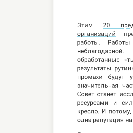
Этим
20 пред
организаций
пред
работы. Работы
неблагодарно
обработанные «т
результаты рутин
промахи будут 
значительная час
Совет станет исс
ресурсами и си
кресло. И потому,
одна репутация на 