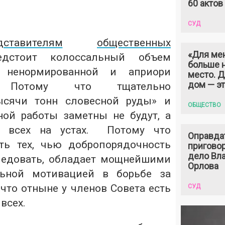
60 актов
СУД
ставителям
общественных
«Для ме
стоит колоссальный объем
больше н
 ненормированной и априори
место. 
дом — э
й. Потому что тщательно
ысячи тонн словесной руды» и
ОБЩЕСТВО
ной работы заметны не будут, а
у всех на устах. Потому что
Оправда
ть тех, чью добропорядочность
пригово
дело Вл
ледовать, обладает мощнейшими
Орлова
льной мотивацией в борьбе за
 что отныне у членов Совета есть
СУД
всех.