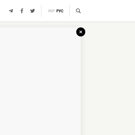
УКР
РУС