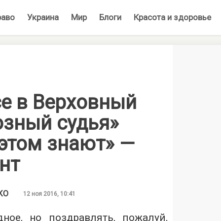
раво
Украина
Мир
Блоги
Красота и здоровье
се в Верховный
озный судья»
 этом знают» —
нт
КО
12 ноя 2016, 10:41
дное
, но поздравлять, пожалуй,