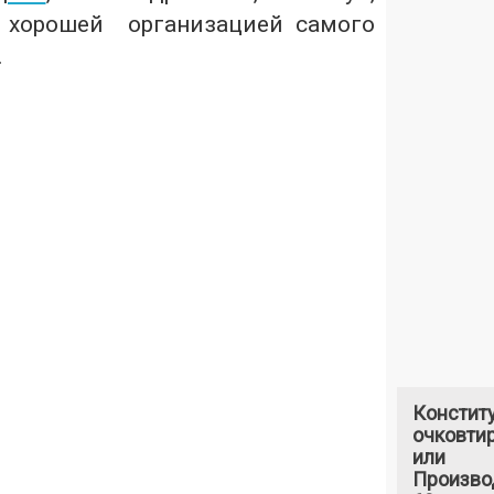
с хорошей организацией самого
.
Констит
очковтир
или
Произво