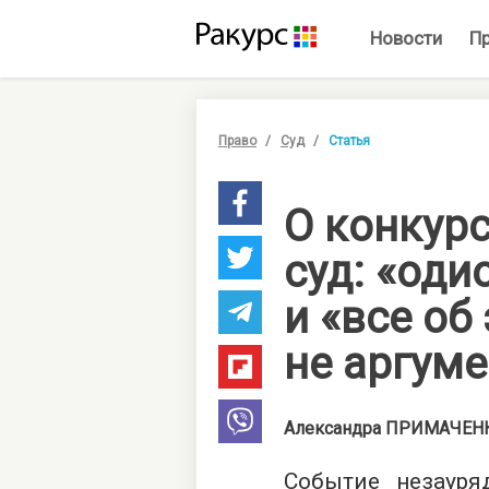
Новости
П
Право
Суд
Статья
О конкур
суд: «оди
и «все об
не аргуме
Александра
ПРИМАЧЕН
Событие незауря