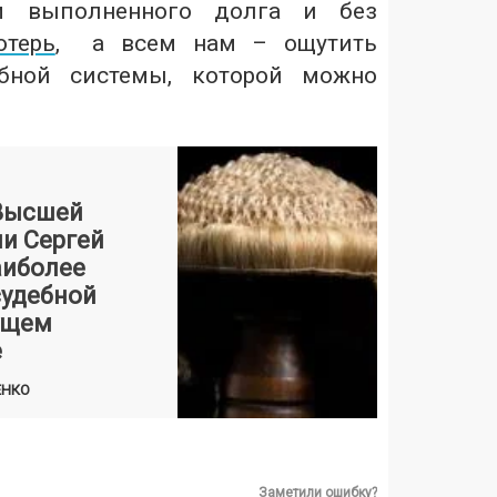
м выполненного долга и без
отерь
, а всем нам – ощутить
ебной системы, которой можно
Высшей
и Сергей
аиболее
судебной
ущем
е
ЕНКО
Заметили ошибку?