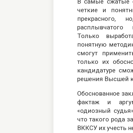
В самые сжатые 
четкие и понят
прекрасного, н
расплывчатого 
Только выработ
понятную методик
смогут примени
только их обосн
кандидатуре смо
решения Высшей 
Обоснованное зак
фактаж и аргу
«одиозный судья»
что такого рода з
ВККСУ их учесть 