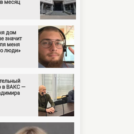
 в месяц
ня дом
е значит
Для меня
то люди»
тельный
р в ВАКС —
адимира