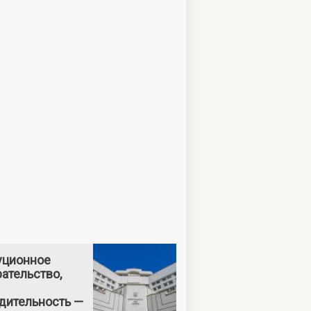
уционное
ательство,
дительность —