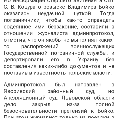
Но информация старшего лейтенанта СБУ
С. В. Коцура о розыске Владимира Бойко
оказалась неудачной шуткой. Тогда
пограничники, чтобы как-то оправдать
содеянное ими беззаконие, составили в
отношении журналиста админпротокол,
отметив, что он якобы не выполнял каких-
то распоряжений военнослужащих
Государственной пограничной службы, и
депортировали его в Украину без
составления каких-либо документов и не
поставив в известность польские власти.
Админпротокол был направлен в
Яворивский районный суд, но
Апелляционный суд Львовской области
дело закрыл из-за полной
безосновательности претензий к Бойко.
При этом журналист только на поездки в