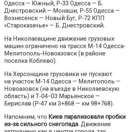
Одесса — Южный, Р-33 Одесса — Б.
Днестровский — Монаши, Р-55 Одесса —
Вознесенск — Новый Буг, Р-72 КПП
«Староказачье» — Б. Днестровский.
На Николаевщине движение грузовых
машин ограничено на трассе М-14 Одесса-
Мелитополь-Новоазовск (в районе
поселка Коблево).
На Херсонщине грузовики не пускают
на участок М-14 Одесса — Мелитополь —
Новоазовск (на въезде в Николаевскую
область) и Т-04−03 Марьянское —
Берислав (Р-47 км 3+868 — км 98+768).
Напомним, что
Киев парализовали пробки
из-за сильного снегопада
. Движение
затруднено как в центре города, так