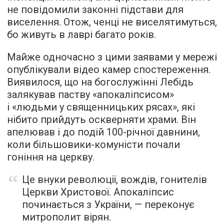
не повідомили законні підстави для
виселення. Отож, ченці не виселятимуться,
бо живуть в лаврі багато років.
Майже одночасно з цими заявами у мережі
опублікували відео камер спостереження.
Виявилося, що на богослужінні Лебідь
залякував паству «апокаліпсисом»
і «людьми у священницьких рясах», які
нібито прийдуть оскверняти храми. Він
апелював і до подій 100-річної давнини,
коли більшовики-комуністи почали
гоніння на церкву.
Це внуки революції, вождів, гонителів
Церкви Христової. Апокаліпсис
починається з України, — переконує
митрополит вірян.