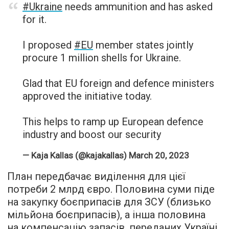
#Ukraine
needs ammunition and has asked
for it.
I proposed
#EU
member states jointly
procure 1 million shells for Ukraine.
Glad that EU foreign and defence ministers
approved the initiative today.
This helps to ramp up European defence
industry and boost our security
— Kaja Kallas (@kajakallas)
March 20, 2023
План передбачає виділення для цієї
потреби 2 млрд євро. Половина суми піде
на закупку боєприпасів для ЗСУ (близько
мільйона боєприпасів), а інша половина
на компенсацію запасів, переданих Україні