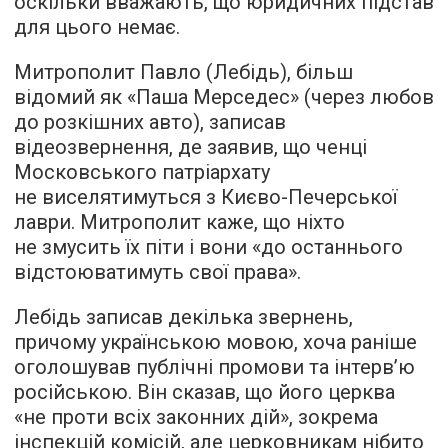
оскільки вважають, що юридичних підстав
для цього немає.
Митрополит Павло (Лебідь), більш
відомий як «Паша Мерседес» (через любов
до розкішних авто), записав
відеозвернення, де заявив, що ченці
Московського патріархату
не виселятимуться з Києво-Печерської
лаври. Митрополит каже, що ніхто
не змусить їх піти і вони «до останнього
відстоюватимуть свої права».
Лебідь записав декілька звернень,
причому українською мовою, хоча раніше
оголошував публічні промови та інтерв’ю
російською. Він сказав, що його церква
«не проти всіх законних дій», зокрема
інспекцій комісій, але церковникам нібито