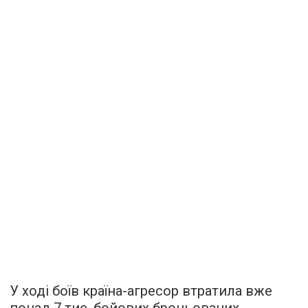
У ході боїв країна-агресор втратила вже
понад 7 тис. бойових броньованих