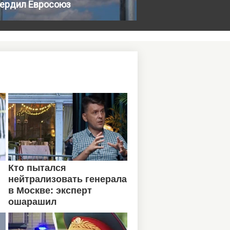
вердил Евросоюз