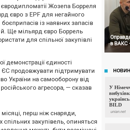
 євродипломатії Жозепа Борреля
рд євро з EPF для негайного
 боєприпасів із наявних запасів
й. Ще мільярд євро Боррель
Оправда
ристати для спільної закупівлі
в ВАКС 
ї демонстрації єдиності
і ЄС продовжувати підтримувати
во України на самооборону від
російського агресора, — сказав
місяці, перш ніж снаряди,
х спільних закупівель, опиняться