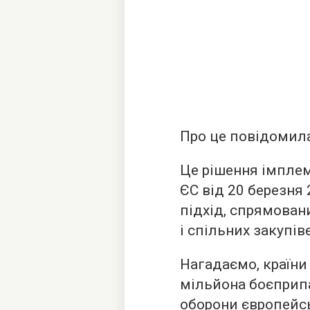
Про це повідомила
Це рішення імплем
ЄС від 20 березня
підхід, спрямован
і спільних закупі
Нагадаємо, країни
мільйона боєприпа
оборони європейс