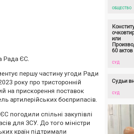
ОБЩЕСТВО
Констит
очковтир
или
Произво
60 актов
 Рада ЄС.
СУД
ентує першу частину угоди Ради
Судьи вн
 2023 року про тристоронній
ий на прискорення поставок
СУД
вель артилерійських боєприпасів.
 ЄС погодили спільні закупівлі
сів для ЗСУ. До того міністри
ьких країн підтримали