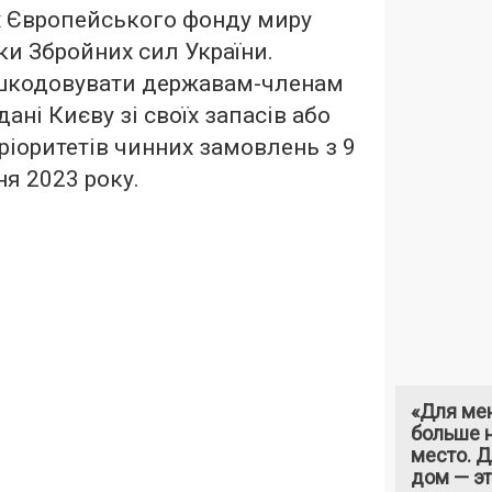
х Європейського фонду миру
ки Збройних сил України.
шкодовувати державам-членам
ані Києву зі своїх запасів або
пріоритетів чинних замовлень з 9
ня 2023 року.
«Для ме
больше н
место. 
дом — э