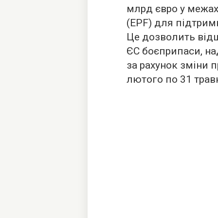
млрд євро у межа
(EPF) для підтрим
Це дозволить від
ЄС боєприпаси, над
за рахунок зміни 
лютого по 31 трав