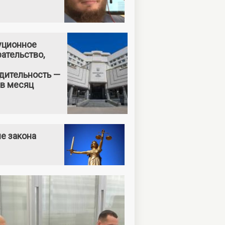
уционное
ательство,
дительность —
 в месяц
е закона