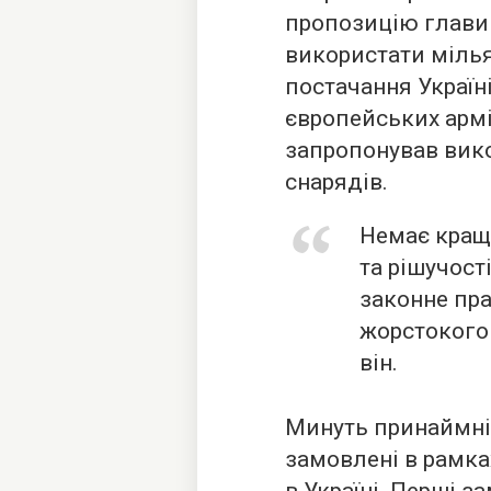
пропозицію глави
використати мілья
постачання Україні
європейських армі
запропонував вико
снарядів.
Немає кращо
та рішучост
законне пра
жорстокого 
він.
Минуть принаймні 
замовлені в рамка