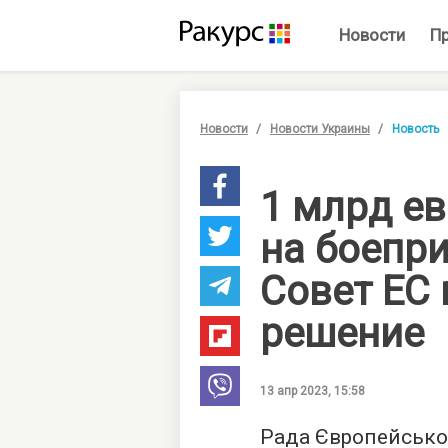
Новости
П
Новости
Новости Украины
Новость
1 млрд е
на боепр
Совет ЕС
решение
13 апр 2023, 15:58
Рада Європейсько