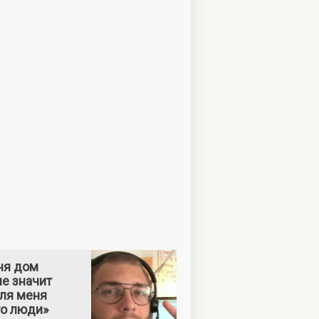
ня дом
е значит
Для меня
то люди»