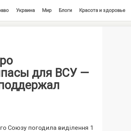
раво
Украина
Мир
Блоги
Красота и здоровье
вро
ипасы для ВСУ —
 поддержал
го Союзу погодила виділення 1