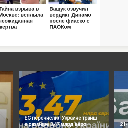
ЕС перечислил Украине транш
в размере 3,47 млрд евро —
21-