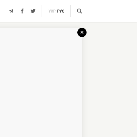
УКР
РУС