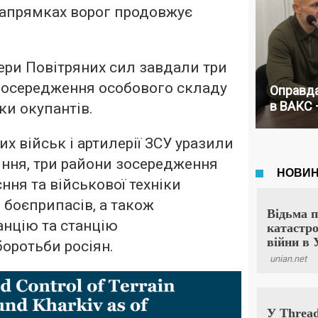
напрямках ворог продовжує
тери Повітряних сил завдали три
зосередження особового складу
Оправда
в ВАКС 
іки окупантів.
х військ і артилерії ЗСУ уразили
іння, три райони зосередження
ння та військової техніки
 боєприпасів, а також
анцію та станцію
боротьби росіян.