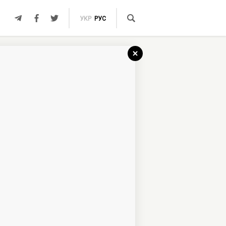
УКР
РУС