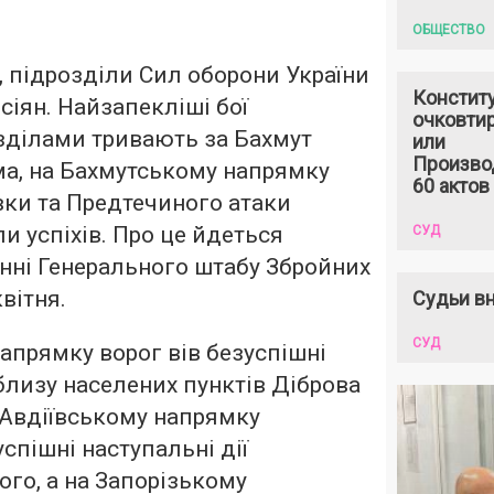
ОБЩЕСТВО
я, підрозділи Сил оборони України
Констит
сіян. Найзапекліші бої
очковтир
зділами тривають за Бахмут
или
Произво
ема, на Бахмутському напрямку
60 актов
вки та Предтечиного атаки
и успіхів. Про це йдеться
СУД
нні Генерального штабу Збройних
квітня.
Судьи вн
СУД
прямку ворог вів безуспішні
облизу населених пунктів Діброва
а Авдіївському напрямку
спішні наступальні дії
ого, а на Запорізькому