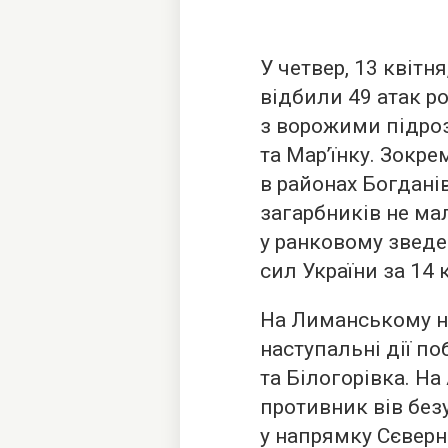
У четвер, 13 квітн
відбили 49 атак ро
з ворожими підро
та Мар’їнку. Зокр
в районах Богдані
загарбників не мал
у ранковому зведе
сил України за 14 
На Лиманському на
наступальні дії п
та Білогорівка. Н
противник вів безу
у напрямку Сєверн