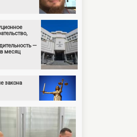
уционное
ательство,
дительность —
 в месяц
е закона