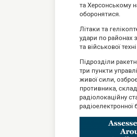
та Херсонському 
оборонятися.
Літаки та гелікоп
удари по районах 
та військової техн
Підрозділи ракетни
три пункти управл
живої сили, озброє
противника, склад
радіолокаційну ст
радіоелектронної 