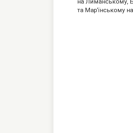
на Лиманському, 
та Мар’їнському н