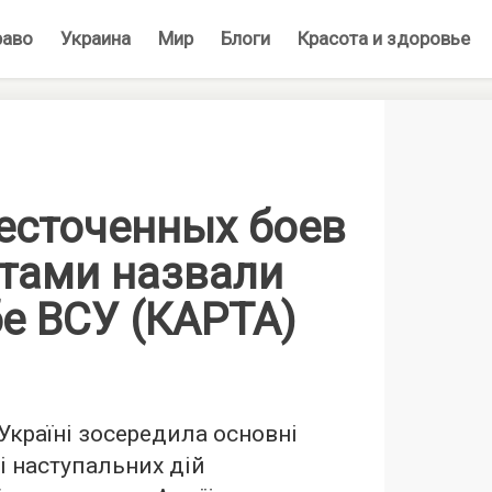
раво
Украина
Мир
Блоги
Красота и здоровье
есточенных боев
нтами назвали
е ВСУ (КАРТА)
Україні зосередила основні
і наступальних дій