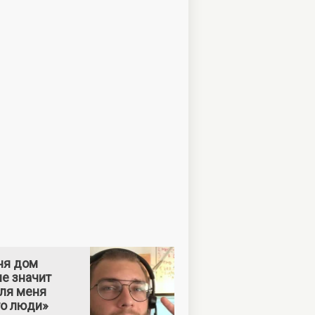
ня дом
е значит
Для меня
то люди»