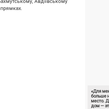
Бахмутському, Авдіївському
апрямках.
«Для ме
больше н
место. 
дом — э