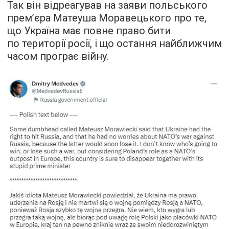
Так він відреагував на заяви польського
премʼєра Матеуша Моравецького про те,
що Україна має повне право бити
по території росії, і що остання найближчим
часом програє війну.