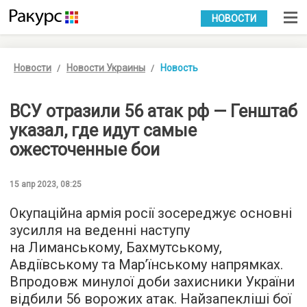
УКР
РУС
НОВОСТИ
Новости
Новости Украины
Новость
ВСУ отразили 56 атак рф — Генштаб
указал, где идут самые
ожесточенные бои
15 апр 2023, 08:25
Окупаційна армія росії зосереджує основні
зусилля на веденні наступу
на Лиманському, Бахмутському,
Авдіївському та Мар’їнському напрямках.
Впродовж минулої доби захисники України
відбили 56 ворожих атак. Найзапекліші бої