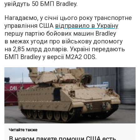
увійдуть 50 БМП Bradley.
Нагадаємо, у січні цього року транспортне
управління США
відправило в Україну
першу партію бойових машин Bradley
в межах угоди про військову допомогу
на 2,85 млрд доларів. Україні передають
БМП Bradley у версії M2A2 ODS.
Читайте также
В новом пакете помощи США есть