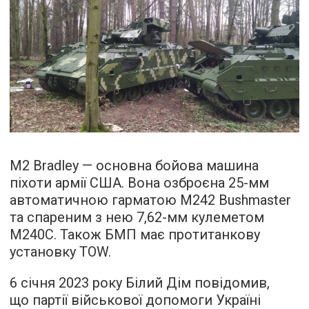
M2 Bradley — основна бойова машина
піхоти армії США. Вона озброєна 25-мм
автоматичною гарматою M242 Bushmaster
та спареним з нею 7,62-мм кулеметом
М240С. Також БМП має протитанкову
установку TOW.
6 січня 2023 року Білий Дім повідомив,
що партії військової допомоги Україні