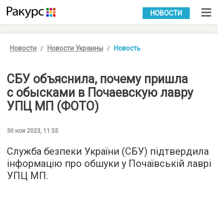
УКР
РУС
НОВОСТИ
Новости
Новости Украины
Новость
СБУ объяснила, почему пришла
с обысками в Почаевскую лавру
УПЦ МП (ФОТО)
30 ноя 2023, 11:55
Служба безпеки України (СБУ) підтвердила
інформацію про обшуки у Почаївській лаврі
УПЦ МП.