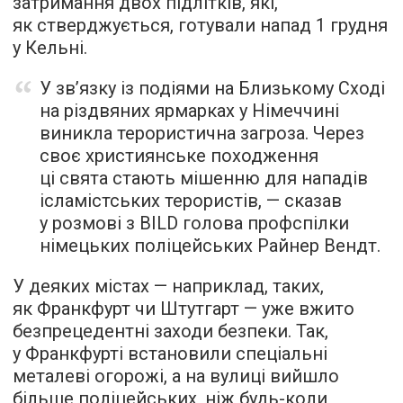
затримання двох підлітків, які,
як стверджується, готували напад 1 грудня
у Кельні.
У зв’язку із подіями на Близькому Сході
на різдвяних ярмарках у Німеччині
виникла терористична загроза. Через
своє християнське походження
ці свята стають мішенню для нападів
ісламістських терористів, — сказав
у розмові з BILD голова профспілки
німецьких поліцейських Райнер Вендт.
У деяких містах — наприклад, таких,
як Франкфурт чи Штутгарт — уже вжито
безпрецедентні заходи безпеки. Так,
у Франкфурті встановили спеціальні
металеві огорожі, а на вулиці вийшло
більше поліцейських, ніж будь-коли