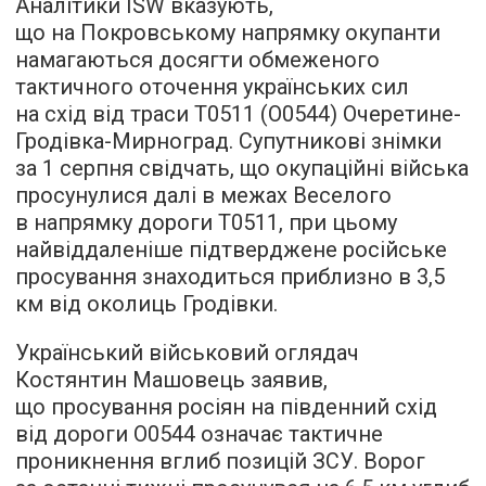
Аналітики ISW вказують,
що на Покровському напрямку окупанти
намагаються досягти обмеженого
тактичного оточення українських сил
на схід від траси Т0511 (О0544) Очеретине-
Гродівка-Мирноград. Супутникові знімки
за 1 серпня свідчать, що окупаційні війська
просунулися далі в межах Веселого
в напрямку дороги Т0511, при цьому
найвіддаленіше підтверджене російське
просування знаходиться приблизно в 3,5
км від околиць Гродівки.
Український військовий оглядач
Костянтин Машовець заявив,
що просування росіян на південний схід
від дороги О0544 означає тактичне
проникнення вглиб позицій ЗСУ. Ворог