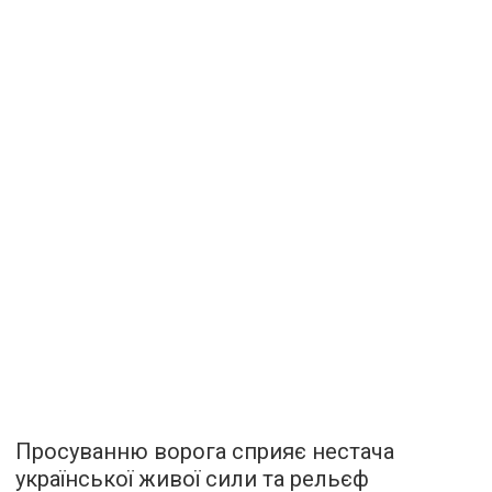
Просуванню ворога сприяє нестача
української живої сили та рельєф