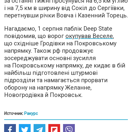
за останні тижні просунувся на 6,5 км углиб
і на 7,5 км в ширину від Сокіл до Сергіївки,
перетнувши річки Вовча і Казенний Торець.
Нагадаємо, 1 серпня паблік Deep State
повідомив, що ворог
окупував Веселе
,
що східніше Гродівки на Покровському
напрямку. Також рф продовжує
зосереджувати основні зусилля
на Покровському напрямку, де кидає в бій
найбільш підготовлені штурмові
підрозділи та намагається прорвати
оборону на напрямку Желанне,
Новогродівка й Покровськ.
Источник:
Ракурс