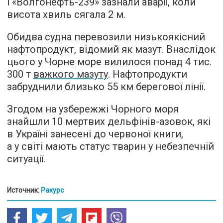
і «Волгонефть-239» зазнали аварії, коли
висота хвиль сягала 2 м.
Обидва судна перевозили низькоякісний
нафтопродукт, відомий як мазут. Внаслідок
цього у Чорне море вилилося понад 4 тис.
300 т
важкого мазуту
. Нафтопродукти
забруднили близько 55 км берегової лінії.
Згодом на узбережжі Чорного моря
знайшли 10 мертвих дельфінів-азовок, які
в Україні занесені до червоної книги,
а у світі мають статус тварин у небезпечній
ситуації.
Источник:
Ракурс