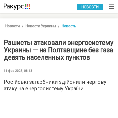
УКР
РУС
НОВОСТИ
Новости
Новости Украины
Новость
Рашисты атаковали энергосистему
Украины — на Полтавщине без газа
девять населенных пунктов
11 фев 2025, 08:13
Російські загарбники здійснили чергову
атаку на енергосистему України.