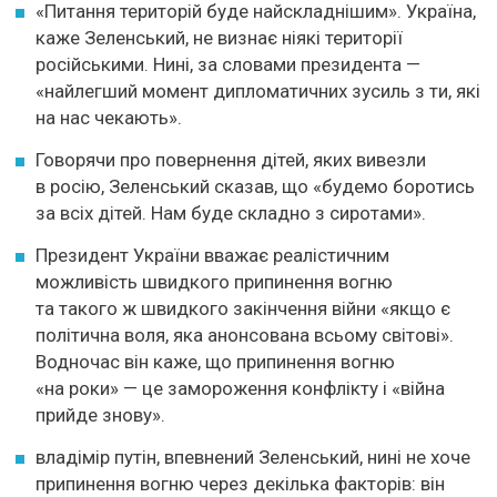
«Питання територій буде найскладнішим». Україна,
каже Зеленський, не визнає ніякі території
російськими. Нині, за словами президента —
«найлегший момент дипломатичних зусиль з ти, які
на нас чекають».
Говорячи про повернення дітей, яких вивезли
в росію, Зеленський сказав, що «будемо боротись
за всіх дітей. Нам буде складно з сиротами».
Президент України вважає реалістичним
можливість швидкого припинення вогню
та такого ж швидкого закінчення війни «якщо є
політична воля, яка анонсована всьому світові».
Водночас він каже, що припинення вогню
«на роки» — це замороження конфлікту і «війна
прийде знову».
владімір путін, впевнений Зеленський, нині не хоче
припинення вогню через декілька факторів: він