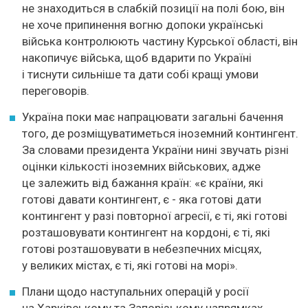
не знаходиться в слабкій позиції на полі бою, він
не хоче припинення вогню допоки українські
війська контролюють частину Курської області, він
накопичує війська, щоб вдарити по Україні
і тиснути сильніше та дати собі кращі умови
переговорів.
Україна поки має напрацювати загальні бачення
того, де розміщуватиметься іноземний контингент.
За словами президента України нині звучать різні
оцінки кількості іноземних військових, адже
це залежить від бажання країн: «є країни, які
готові давати контингент, є - яка готові дати
контингент у разі повторної агресії, є ті, які готові
розташовувати контингент на кордоні, є ті, які
готові розташовувати в небезпечних місцях,
у великих містах, є ті, які готові на морі».
Плани щодо наступальних операцій у росії