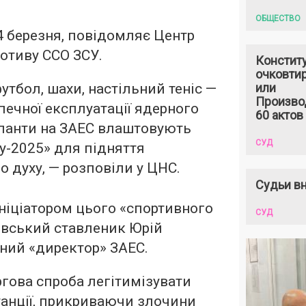
ОБЩЕСТВО
24 березня, повідомляє Центр
отиву ССО ЗСУ.
Констит
очковтир
утбол, шахи, настільний теніс —
или
Произво
печної експлуатації ядерного
60 актов
упанти на ЗАЕС влаштовують
СУД
у-2025» для підняття
 духу, — розповіли у ЦНС.
Судьи вн
ініціатором цього «спортивного
СУД
івський ставленик Юрій
аний «директор» ЗАЕС.
ргова спроба легітимізувати
танції, прикриваючи злочини