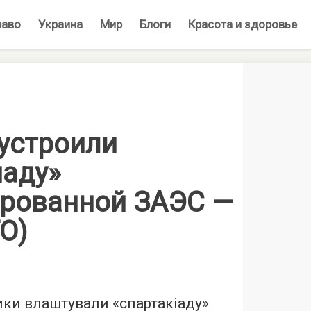
раво
Украина
Мир
Блоги
Красота и здоровье
устроили
иаду»
ированной ЗАЭС —
О)
ики влаштували «спартакіаду»