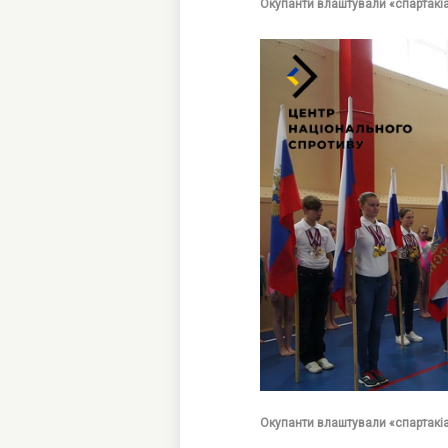
Окупанти влаштували «спартакіад
Окупанти влаштували «спартакіа