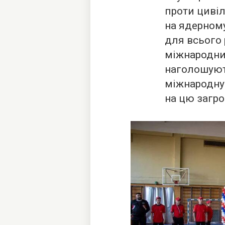
проти циві
на ядерному
для всього 
міжнародни
наголошуют
міжнародну 
на цю загро