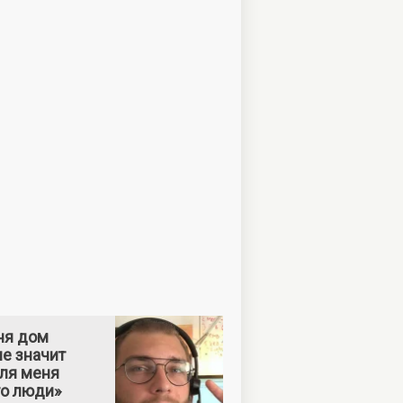
ня дом
е значит
Для меня
то люди»