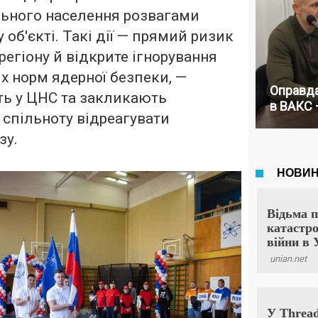
льного населення розвагами
 об'єкті. Такі дії — прямий ризик
регіону й відкрите ігнорування
х норм ядерної безпеки, —
Оправда
ь у ЦНС та закликають
в ВАКС 
спільноту відреагувати
зу.