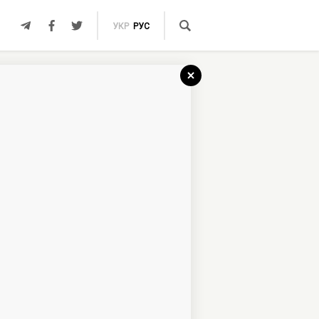
УКР
РУС