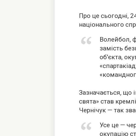
Про це сьогодні, 
національного спр
Волейбол, ф
замість без
об'єкта, ок
«спартакіад
«командного
Зазначається, що 
свята» став кремл
Чернічук — так зв
Усе це — че
окупацію с