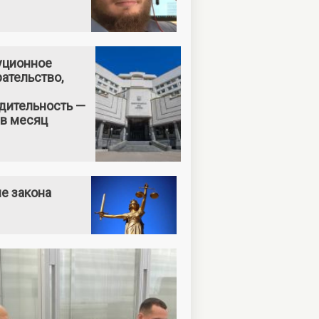
уционное
ательство,
дительность —
 в месяц
е закона