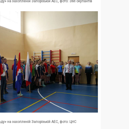
у» на захопленій Запорізькій АЕС, фото: ЗМІ окупантів
ду» на захопленій Запорізькій АЕС, фото: ЦНС