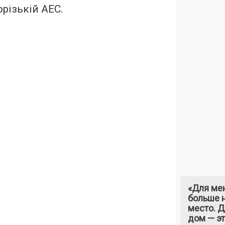
орізькій АЕС.
«Для ме
больше н
место. 
дом — э