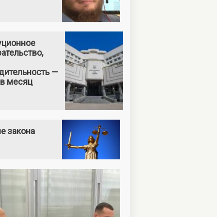
уционное
ательство,
дительность —
 в месяц
е закона