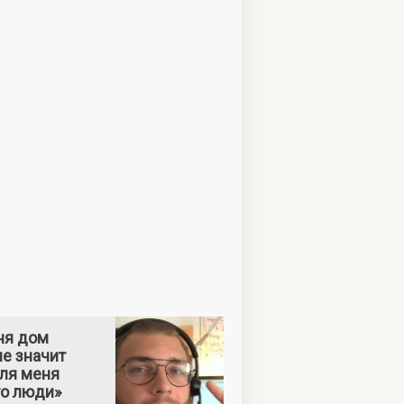
ня дом
е значит
Для меня
то люди»