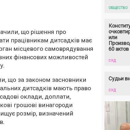
ОБЩЕСТВО
Констит
начили, що рішення про
очковтир
или
ати працівникам дитсадків має
Произво
рган місцевого самоврядування
60 актов
явних фінансових можливостей
СУД
у.
Судьи вн
ли, що за законом засновники
нальних дитсадків мають право
СУД
садові оклади, доплати,
кові грошові винагороди
евищує розмір, визначений
в.