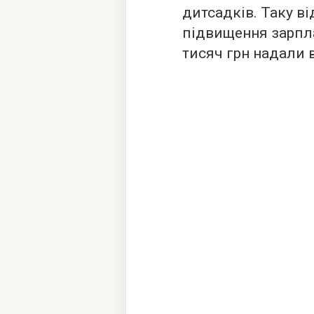
дитсадків. Таку в
підвищення зарпла
тисяч грн надали в