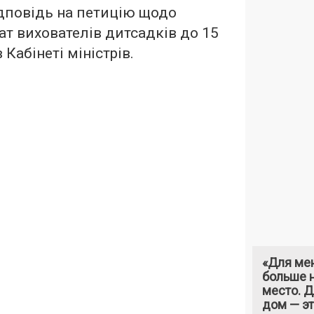
ідповідь на петицію щодо
т вихователів дитсадків до 15
 Кабінеті міністрів.
«Для ме
больше н
место. 
дом — э