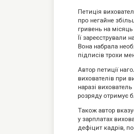
Петиція виховател
про негайне збіль
гривень на місяць
Її зареєстрували на
Вона набрала необх
підписів трохи мен
Автор петиції наг
вихователів при в
наразі вихователь
розряду отримує б
Також автор вказу
у зарплатах вихова
дефіцит кадрів, п