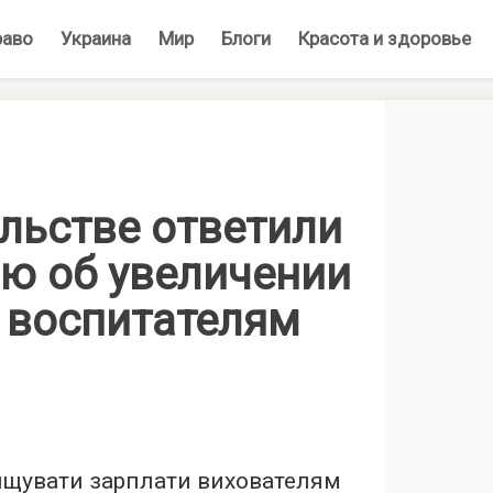
раво
Украина
Мир
Блоги
Красота и здоровье
льстве ответили
ию об увеличении
 воспитателям
вищувати зарплати вихователям