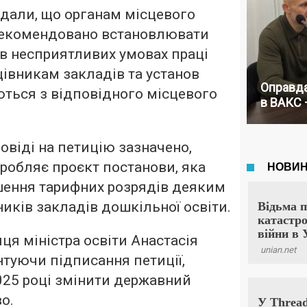
адали, що органам місцевого
екомендовано встановлювати
 в несприятливих умовах праці
івникам закладів та установ
Оправда
уються з відповідного місцевого
в ВАКС 
овіді на петицію зазначено,
робляє проєкт постанови, яка
шення тарифних розрядів деяким
ників закладів дошкільної освіти.
ця міністра освіти Анастасія
туючи підписання петиції,
025 році змінити державний
о.