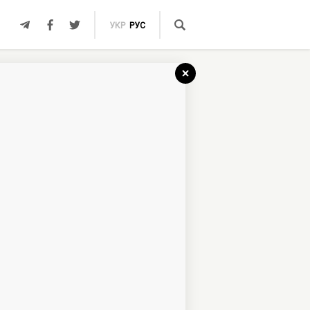
УКР
РУС