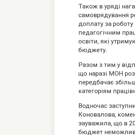
Також в уряді наг
самоврядування р
доплату за роботу
педагогічним прац
освіти, які утрим
бюджету.
Разом з тим у відп
що наразі МОН роз
передбачає збіль
категоріям праців
Водночас заступни
Коновалова, комен
зауважила, що в 2
бюджет неможлив