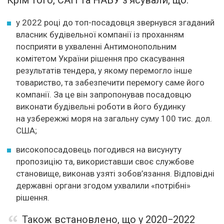
Крім того, САП та НАБУ з’ясували, що:
у 2022 році до топ-посадовця звернувся згаданий
власник будівельної компанії із проханням
посприяти в ухваленні Антимонопольним
комітетом України рішення про скасування
результатів тендера, у якому перемогло інше
товариство, та забезпечити перемогу саме його
компанії. За це він запропонував посадовцю
виконати будівельні роботи в його будинку
на узбережжі моря на загальну суму 100 тис. дол.
США;
високопосадовець погодився на висунуту
пропозицію та, використавши своє службове
становище, виконав узяті зобов’язання. Відповідні
державні органи згодом ухвалили «потрібні»
рішення.
Також встановлено, що у 2020−2022