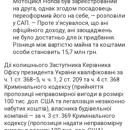
Мотоцикл Honda був зареєстрований
на друга, однак згодом посадовець
переоформив його на себе, — розповіли
у САП. — Проте з’ясувалося, що ані
офіційного доходу, ані заощаджень
не було достатньо для їх придбання.
Різниця між вартістю майна та коштами
особи становить 15,7 млн грн.
Дії колишнього Заступника Керівника
Офісу президента України кваліфіковані за
ч. 1 ст. 368−5, ч. ч. 1, 2 ст. 209 та ч. 4 ст. 368
Кримінального кодексу (прийняття
пропозиції неправомірної вигоди в розмірі
100 тис. дол. США та легалізація незаконно
набутих коштів), власника будівельної
компанії — за ч. 3 ст. 369 Кримінального
кодексу (пропозиція надати неправомірну