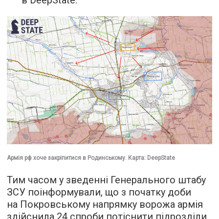
в DeepState.
Армія рф хоче закріпитися в Родинському. Карта: DeepState
Тим часом у зведенні Генерального штабу
ЗСУ поінформували, що з початку доби
на Покровському напрямку ворожа армія
здійснила 24 спроби потіснити підрозділи