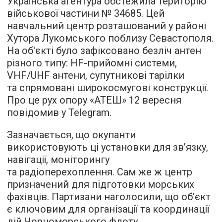
Українська агентура обстежила територію
військової частини № 34685. Цей
навчальний центр розташований у районі
Хутора Лукомського поблизу Севастополя.
На об'єкті було зафіксовано безліч антен
різного типу: HF-прийомні системи,
VHF/UHF антени, супутникові тарілки
та спрямовані широкосмугові конструкції.
Про це рух опору «АТЕШ» 12 вересня
повідомив у Telegram.
Зазначається, що окупанти
використовують ці установки для зв’язку,
навігації, моніторингу
та радіоперехоплення. Сам же ж центр
призначений для підготовки морських
фахівців. Партизани наголосили, що об'єкт
є ключовим для організації та координації
дій Чорноморського флоту.