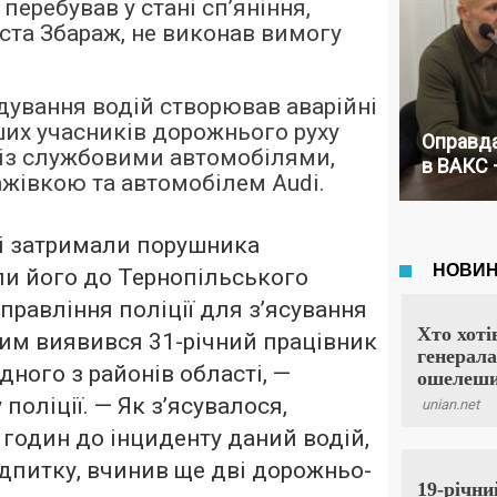
 перебував у стані сп’яніння,
іста Збараж, не виконав вимогу
ідування водій створював аварійні
нших учасників дорожнього руху
Оправда
із службовими автомобілями,
в ВАКС 
ажівкою та автомобілем Audi.
і затримали порушника
ли його до Тернопільського
правління поліції для з’ясування
Ним виявився 31-річний працівник
дного з районів області, —
поліції. — Як з’ясувалося,
 годин до інциденту даний водій,
дпитку, вчинив ще дві дорожньо-