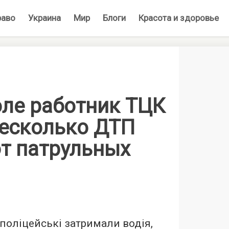
раво
Украина
Мир
Блоги
Красота и здоровье
оле работник ТЦК
несколько ДТП
от патрульных
поліцейські затримали водія,