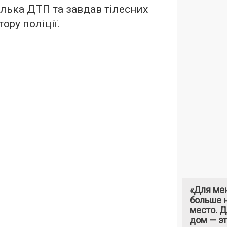
лька ДТП та завдав тілесних
ору поліції.
«Для ме
больше н
место. 
дом — э