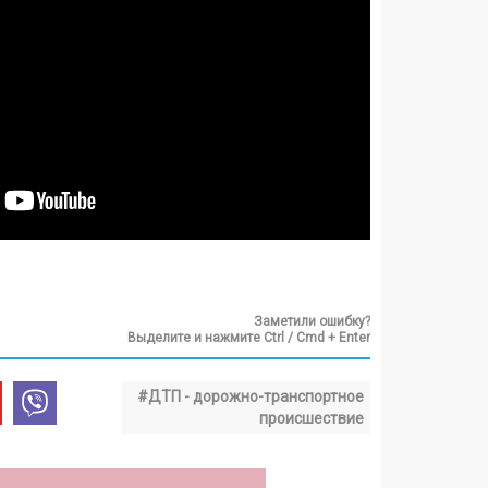
Заметили ошибку?
Выделите и нажмите Ctrl / Cmd + Enter
#ДТП - дорожно-транспортное
происшествие