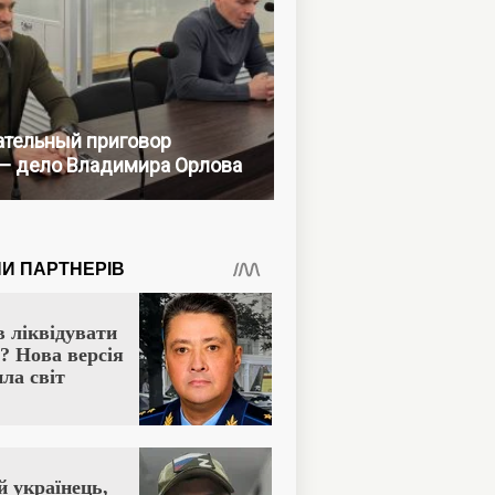
тельный приговор
— дело Владимира Орлова