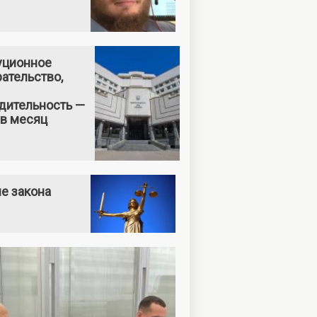
уционное
ательство,
дительность —
 в месяц
е закона