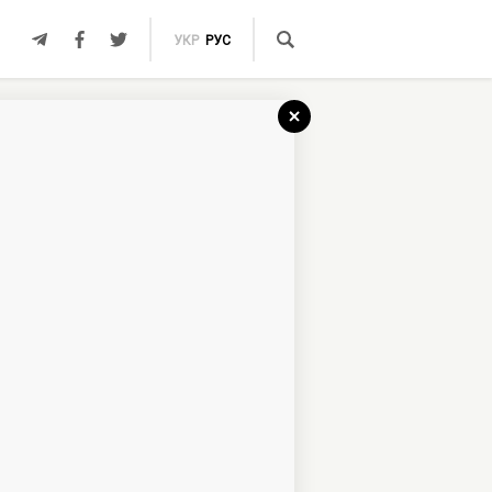
УКР
РУС