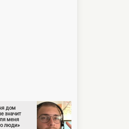
ня дом
е значит
Для меня
то люди»