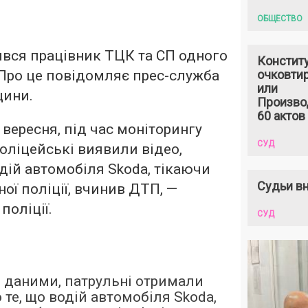
ОБЩЕСТВО
вся працівник ТЦК та СП одного
Констит
. Про це повідомляє прес-служба
очковтир
или
щини.
Произво
60 актов
7 вересня, під час моніторингу
СУД
оліцейські виявили відео,
дій автомобіля Skoda, тікаючи
Судьи вн
ної поліції, вчинив ДТП, —
поліції.
СУД
 даними, патрульні отримали
те, що водій автомобіля Skoda,