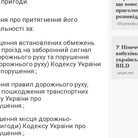
 пригоди.
ня про притягнення його
льності за:
ищення встановлених обмежень
, проїзд на заборонний сигнал
рожнього руху та порушення
орожнього руху) Кодексу України
порушення.;
ення правил дорожнього руху,
 пошкодження транспортних
у України про
шення.;
ишення місця дорожньо-
ригоди) Кодексу України про
шення.;