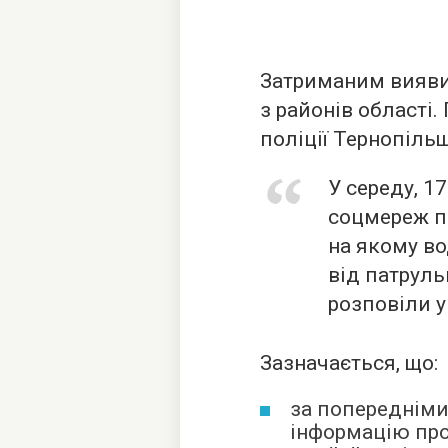
Затриманим вияви
з районів області
поліції Тернопіль
У середу, 1
соцмереж п
на якому во
від патруль
розповіли у 
Зазначається, що:
за попередніми
інформацію про 