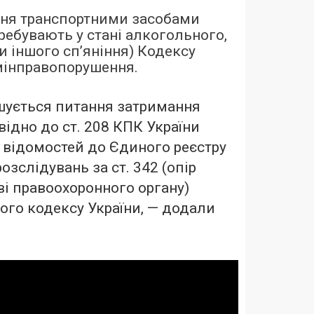
ання транспортними засобами
ребувають у стані алкогольного,
и іншого сп’яніння) Кодексу
мінправопорушення.
шується питання затримання
відно до ст. 208 КПК України
 відомостей до Єдиного реєстру
озслідувань за ст. 342 (опір
і правоохоронного органу)
ого кодексу України, — додали