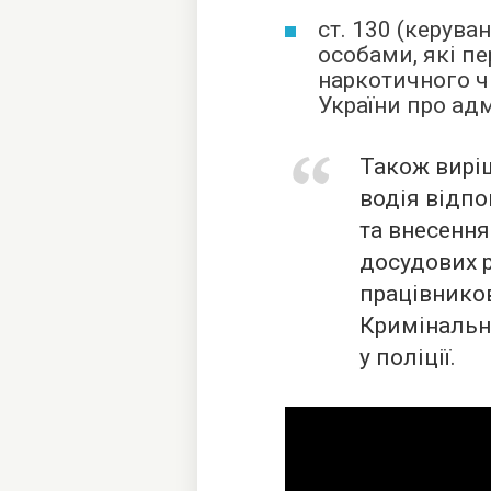
ст. 130 (керув
особами, які пе
наркотичного ч
України про ад
Також вирі
водія відпо
та внесення
досудових р
працівников
Кримінальн
у поліції.