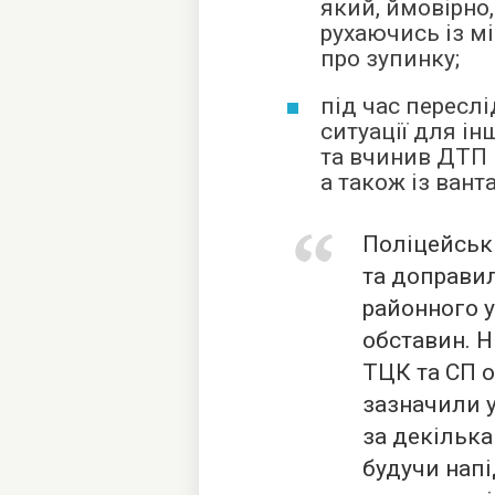
який, ймовірно,
рухаючись із м
про зупинку;
під час пересл
ситуації для і
та вчинив ДТП 
а також із вант
Поліцейськ
та доправи
районного у
обставин. 
ТЦК та СП о
зазначили у 
за декілька
будучи напі