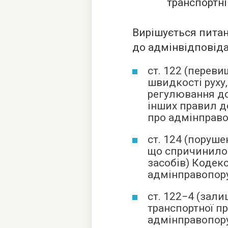
транспортні
Вирішується питан
до адмінвідповіда
ст. 122 (перев
швидкості руху
регулювання до
інших правил д
про адмінправо
ст. 124 (поруш
що спричинило
засобів) Кодекс
адмінправопору
ст. 122−4 (зал
транспортної п
адмінправопору